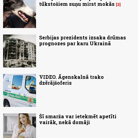
tūkstošiem suņu mirst mokās
2
Serbijas prezidents izsaka drūmas
prognozes par karu Ukrainā
VIDEO. Āgenskalnā trako
dzērājšoferis
Šī smarža var ietekmēt apetīti
vairāk, nekā domāji