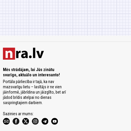
Mēs strādājam, lai Jūs zinātu
svarīgo, aktuālo un interesanto!
Portāla pārliecība ir tajā, ka nav
mazsvarīgu lietu – lasītājs ir ne vien
jāinformē, jābrīdina un jāizglīto, bet arī
jādod brīdis atelpai no dienas
saspringtajiem darbiem.
Sazinies ar mums: