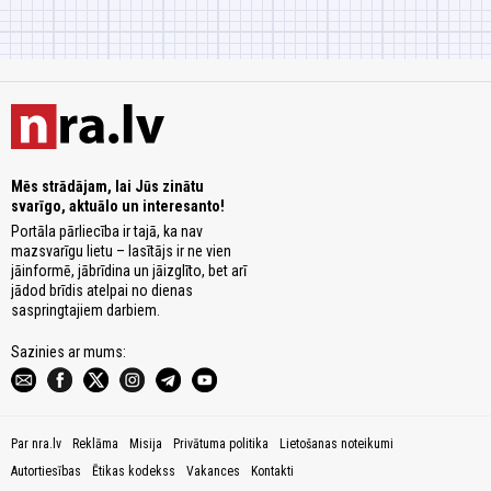
Mēs strādājam, lai Jūs zinātu
svarīgo, aktuālo un interesanto!
Portāla pārliecība ir tajā, ka nav
mazsvarīgu lietu – lasītājs ir ne vien
jāinformē, jābrīdina un jāizglīto, bet arī
jādod brīdis atelpai no dienas
saspringtajiem darbiem.
Sazinies ar mums:
Par nra.lv
Reklāma
Misija
Privātuma politika
Lietošanas noteikumi
Autortiesības
Ētikas kodekss
Vakances
Kontakti