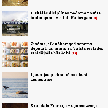
Fiskālās disiplīnas padome nosūta
brīdinājuma vēstuli Kulbergam
3
Zināms, cik nākamgad saņems
deputāti un ministri. Valsts iestādēs
strādājošie būs šokā
12
Igaunijas piekrastē notikusi
zemestrīce
Skandāls Francijā – ugunsdzēsēji