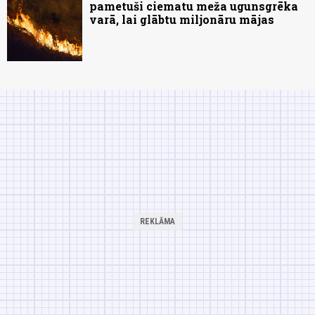
pametuši ciematu meža ugunsgrēka
varā, lai glābtu miljonāru mājas