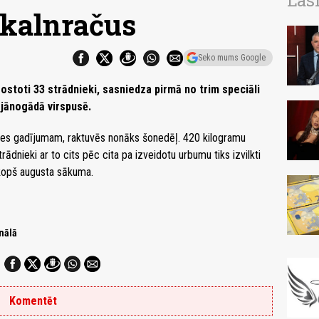
Las
 kalnračus
Seko mums Google
ostoti 33 strādnieki, sasniedza pirmā no trim speciāli
 jānogādā virspusē.
ves gadījumam, raktuvēs nonāks šonedēļ. 420 kilogramu
ādnieki ar to cits pēc cita pa izveidotu urbumu tiks izvilkti
i kopš augusta sākuma.
nālā
Komentēt