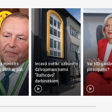
s ministrs
Iecavā svētki: uzbūvēts
Vai VID gaidā
 darīt ar pāli
dzīvojamais nams
pieaugums?
"Balticovo"
darbiniekiem
play_circle
play_circle