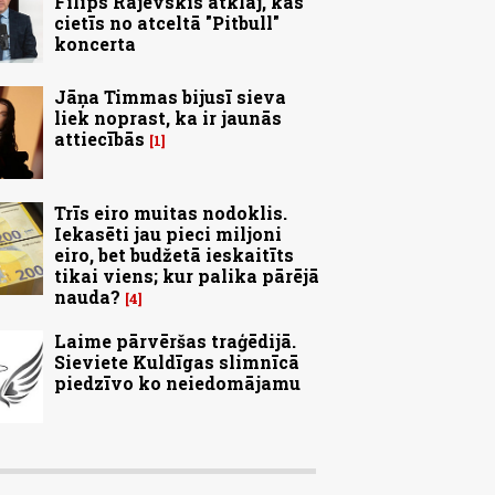
Filips Rajevskis atklāj, kas
cietīs no atceltā "Pitbull"
koncerta
Jāņa Timmas bijusī sieva
liek noprast, ka ir jaunās
attiecībās
1
Trīs eiro muitas nodoklis.
Iekasēti jau pieci miljoni
eiro, bet budžetā ieskaitīts
tikai viens; kur palika pārējā
nauda?
4
Laime pārvēršas traģēdijā.
Sieviete Kuldīgas slimnīcā
piedzīvo ko neiedomājamu