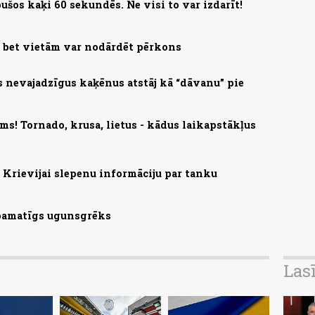
ušos kaķi 60 sekundēs. Ne visi to var izdarīt!
, bet vietām var nodārdēt pērkons
s nevajadzīgus kaķēnus atstāj kā “dāvanu” pie
ms! Tornado, krusa, lietus - kādus laikapstākļus
Krievijai slepenu informāciju par tanku
 pamatīgs ugunsgrēks
Las