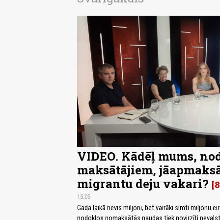
VIDEO. Kādēļ mums, no
maksātājiem, jāapmaks
migrantu deju vakari?
8
15:05
Gada laikā nevis miljoni, bet vairāki simti miljonu e
nodokļos nomaksātās naudas tiek novirzīti nevals