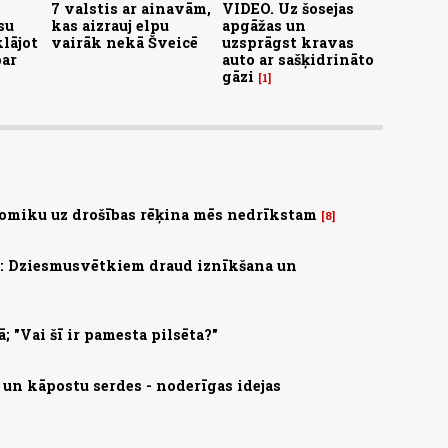
7 valstis ar ainavām,
VIDEO. Uz šosejas
su
kas aizrauj elpu
apgāžas un
lājot
vairāk nekā Šveicē
uzsprāgst kravas
par
auto ar sašķidrināto
gāzi
1
omiku uz drošības rēķina mēs nedrīkstam
8
s: Dziesmusvētkiem draud iznīkšana un
; "Vai šī ir pamesta pilsēta?"
 un kāpostu serdes - noderīgas idejas