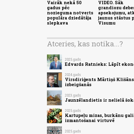
Vairāk nekā 50
VIDEO. Sāk
gadus pēc
grandiozu debe
nozieguma notverts
apsekojumu, atk
populāra dziedātāja
jaunus stāstus 
slepkava
Visumu
Atceries, kas notika...?
2025.gads
Edvards Ratnieks: Lāpīt ekon
2024.gads
Virsdiriģents Mārtiņš Klišān
izbeigšanās
2023.gads
Jaunzēlandietis ir nelielā šokā
2025.gads
Kartupeļu mizas, burkānu gali
izmantošanai virtuvē
2025.gads