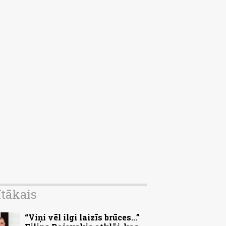
ītākais
“Viņi vēl ilgi laizīs brūces...”