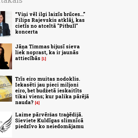
ītākais
“Viņi vēl ilgi laizīs brūces...”
Filips Rajevskis atklāj, kas
cietīs no atceltā "Pitbull"
koncerta
Jāņa Timmas bijusī sieva
liek noprast, ka ir jaunās
attiecībās
1
Trīs eiro muitas nodoklis.
Iekasēti jau pieci miljoni
eiro, bet budžetā ieskaitīts
tikai viens; kur palika pārējā
nauda?
4
Laime pārvēršas traģēdijā.
Sieviete Kuldīgas slimnīcā
piedzīvo ko neiedomājamu