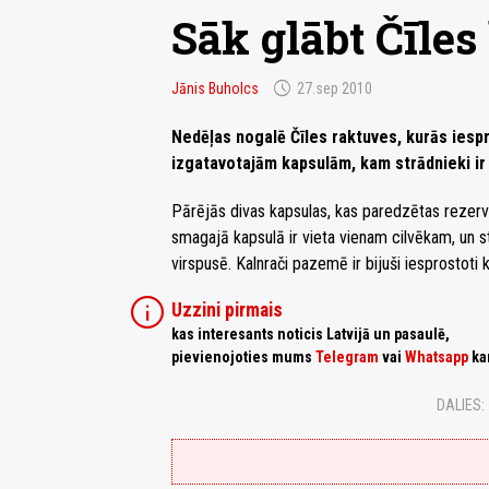
Sāk glābt Čīles
schedule
Jānis Buholcs
27.sep 2010
Nedēļas nogalē Čīles raktuves, kurās iespr
izgatavotajām kapsulām, kam strādnieki ir
Pārējās divas kapsulas, kas paredzētas rezer
smagajā kapsulā ir vieta vienam cilvēkam, un str
virspusē. Kalnrači pazemē ir bijuši iesprostot
info
Uzzini pirmais
kas interesants noticis Latvijā un pasaulē,
pievienojoties mums
Telegram
vai
Whatsapp
ka
DALIES: