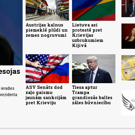
Austrijas kalnus
Lietuva asi
piemeklē plūdi un
protestē pret
zemes nogruvumi
Krievijas
uzbrukumiem
Kijivā
esojas
ASV Senāts dod
Tiesa aptur
 ieradies
zaļo gaismu
Trampa
prezidenta
jaunām sankcijām
grandiozās balles
pret Krieviju
zāles būvniecību