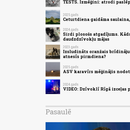
TESTS. Izmēģini: atrodi paslēp
2025.gads
Ceturtdiena gaidāma saulaina
2024.gads
Sirdi plosošs atgadījums. Kād
daudzdzīvokļu mājas
2023.gads
Izsludināts oranžais brīdināju
atnesīs pirmdiena?
2025.gads
ASV karavīrs mēģinājis nodot 
2024.gads
VIDEO: Dzīvoklī Rīgā izceļas
Pasaulē