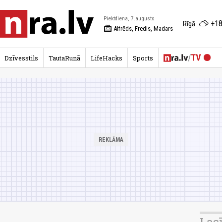
Piektdiena, 7.augusts
+18
Rīgā
redeem
Alfrēds, Fredis, Madars
Dzīvesstils
TautaRunā
LifeHacks
Sports