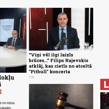
“Viņi vēl ilgi laizīs
brūces...” Filips Rajevskis
atklāj, kas cietīs no atceltā
"Pitbull" koncerta
dokļu
7:30
ā
iro no mūsu
tiskajām