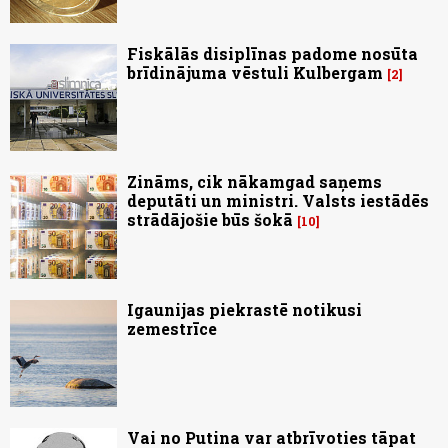
Fiskālās disiplīnas padome nosūta
brīdinājuma vēstuli Kulbergam
2
Zināms, cik nākamgad saņems
deputāti un ministri. Valsts iestādēs
strādājošie būs šokā
10
Igaunijas piekrastē notikusi
zemestrīce
Vai no Putina var atbrīvoties tāpat