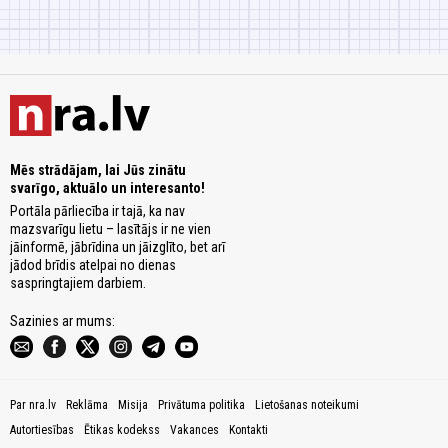
Mēs strādājam, lai Jūs zinātu
svarīgo, aktuālo un interesanto!
Portāla pārliecība ir tajā, ka nav
mazsvarīgu lietu – lasītājs ir ne vien
jāinformē, jābrīdina un jāizglīto, bet arī
jādod brīdis atelpai no dienas
saspringtajiem darbiem.
Sazinies ar mums:
Par nra.lv
Reklāma
Misija
Privātuma politika
Lietošanas noteikumi
Autortiesības
Ētikas kodekss
Vakances
Kontakti