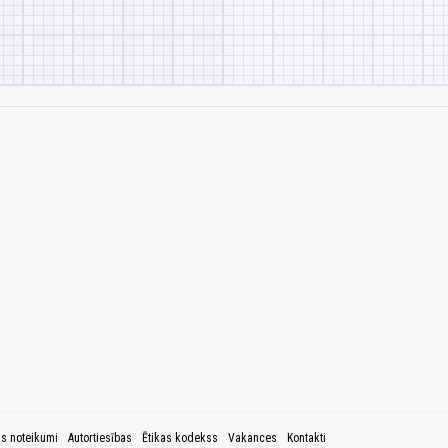
as noteikumi
Autortiesības
Ētikas kodekss
Vakances
Kontakti