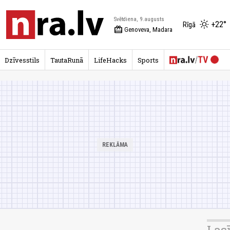
Svētdiena, 9.augusts
+22°
Rīgā
redeem
Genoveva, Madara
Dzīvesstils
TautaRunā
LifeHacks
Sports