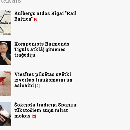
ītākais
Kulbergs atdos Rīgai "Rail
Baltica"
6
Komponists Raimonds
Tiguls atklāj ģimenes
traģēdiju
Viesītes pilsētas svētki
izvēršas trauksmaini un
asiņaini
2
Šokējoša tradīcija Spānijā:
tūkstošiem suņu mirst
mokās
2