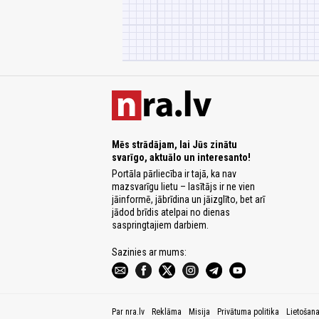
Mēs strādājam, lai Jūs zinātu
svarīgo, aktuālo un interesanto!
Portāla pārliecība ir tajā, ka nav
mazsvarīgu lietu – lasītājs ir ne vien
jāinformē, jābrīdina un jāizglīto, bet arī
jādod brīdis atelpai no dienas
saspringtajiem darbiem.
Sazinies ar mums:
Par nra.lv
Reklāma
Misija
Privātuma politika
Lietošan