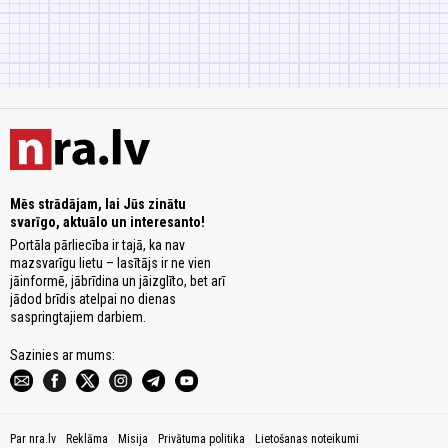
Mēs strādājam, lai Jūs zinātu
svarīgo, aktuālo un interesanto!
Portāla pārliecība ir tajā, ka nav
mazsvarīgu lietu – lasītājs ir ne vien
jāinformē, jābrīdina un jāizglīto, bet arī
jādod brīdis atelpai no dienas
saspringtajiem darbiem.
Sazinies ar mums:
Par nra.lv
Reklāma
Misija
Privātuma politika
Lietošanas noteikumi