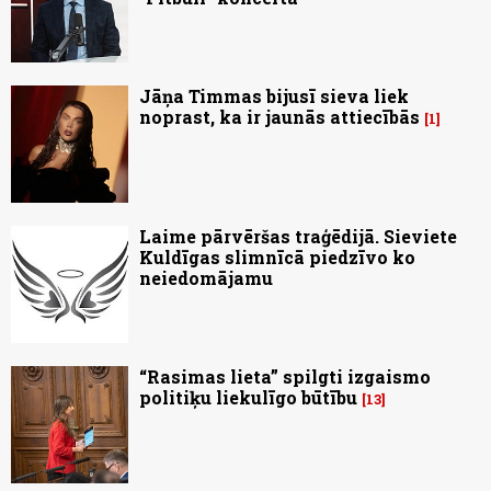
Jāņa Timmas bijusī sieva liek
noprast, ka ir jaunās attiecībās
1
Laime pārvēršas traģēdijā. Sieviete
Kuldīgas slimnīcā piedzīvo ko
neiedomājamu
“Rasimas lieta” spilgti izgaismo
politiķu liekulīgo būtību
13