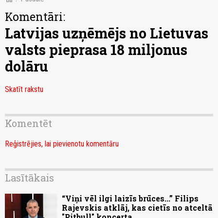
Komentāri:
Latvijas uzņēmējs no Lietuvas
valsts pieprasa 18 miljonus
dolāru
Skatīt rakstu
Komentēt
Reģistrējies, lai pievienotu komentāru
Lasītākais
“Viņi vēl ilgi laizīs brūces...” Filips
Rajevskis atklāj, kas cietīs no atceltā
"Pitbull" koncerta