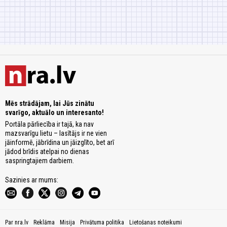
Mēs strādājam, lai Jūs zinātu
svarīgo, aktuālo un interesanto!
Portāla pārliecība ir tajā, ka nav
mazsvarīgu lietu – lasītājs ir ne vien
jāinformē, jābrīdina un jāizglīto, bet arī
jādod brīdis atelpai no dienas
saspringtajiem darbiem.
Sazinies ar mums:
Par nra.lv
Reklāma
Misija
Privātuma politika
Lietošanas noteikumi