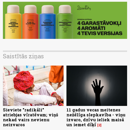
Saistītās ziņas
Sieviete "radikāli"
11 gadus vecas meitenes
atriebjas vīratēvam; viņš
nežēlīga slepkavība - viņu
nekad vairs nevienu
izvaro, dzīvu ieliek maisā
neizvaros
un iemet dīķī
2