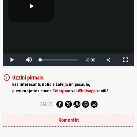
info
Uzzini pirmais
kas interesants noticis Latvijā un pasaulē,
pievienojoties mums
Telegram
vai
Whatsapp
kanālā
DALIES:
Komentēt