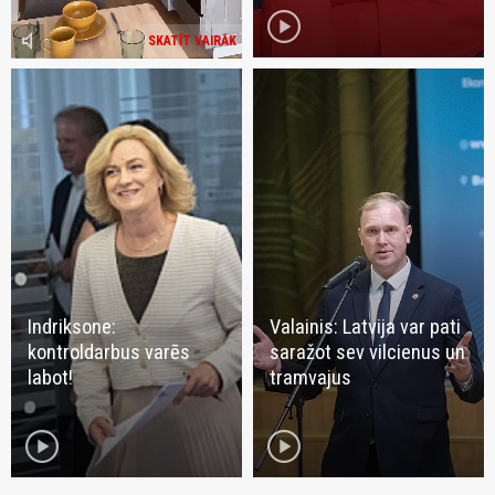
play_circle
volume_mute
SKATĪT VAIRĀK
Indriksone:
Valainis: Latvija var pati
kontroldarbus varēs
saražot sev vilcienus un
labot!
tramvajus
play_circle
play_circle