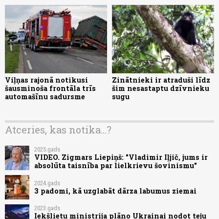
Viļņas rajonā notikusi
Zinātnieki ir atraduši līdz
šausminoša frontāla trīs
šim nesastaptu dzīvnieku
automašīnu sadursme
sugu
Atceries, kas notika...?
2025.gads
VIDEO. Zigmars Liepiņš: "Vladimir Iļjič, jums ir
absolūta taisnība par lielkrievu šovinismu"
2024.gads
3 padomi, kā uzglabāt dārza labumus ziemai
2023.gads
Iekšlietu ministrija plāno Ukrainai nodot teju