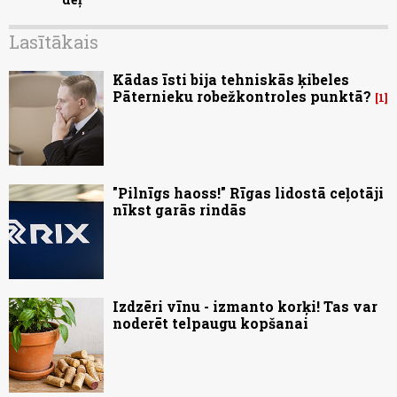
Lasītākais
Kādas īsti bija tehniskās ķibeles
Pāternieku robežkontroles punktā?
1
"Pilnīgs haoss!" Rīgas lidostā ceļotāji
nīkst garās rindās
Izdzēri vīnu - izmanto korķi! Tas var
noderēt telpaugu kopšanai