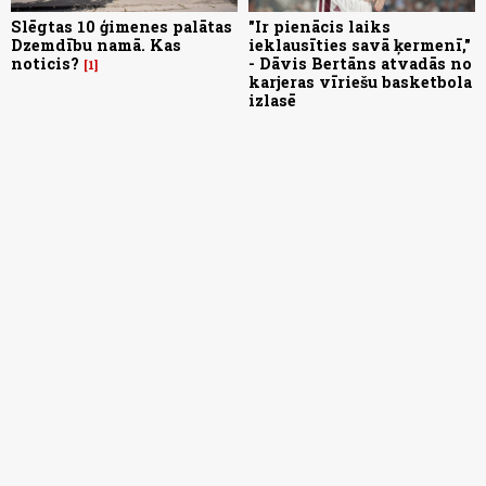
Slēgtas 10 ģimenes palātas
"Ir pienācis laiks
Dzemdību namā. Kas
ieklausīties savā ķermenī,"
noticis?
- Dāvis Bertāns atvadās no
1
karjeras vīriešu basketbola
izlasē