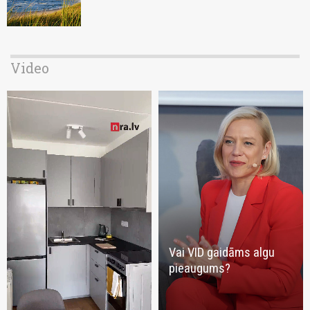
Video
Vai VID gaidāms algu
pieaugums?