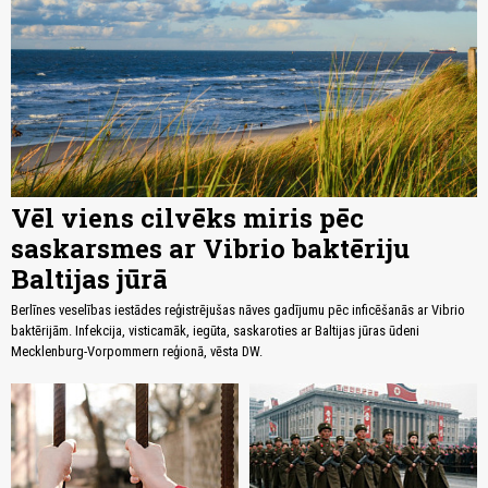
Vēl viens cilvēks miris pēc
saskarsmes ar Vibrio baktēriju
Baltijas jūrā
Berlīnes veselības iestādes reģistrējušas nāves gadījumu pēc inficēšanās ar Vibrio
baktērijām. Infekcija, visticamāk, iegūta, saskaroties ar Baltijas jūras ūdeni
Mecklenburg-Vorpommern reģionā, vēsta DW.