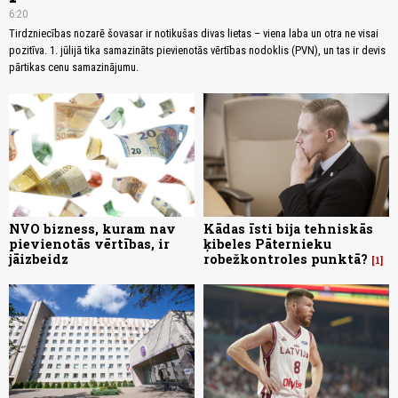
6:20
Tirdzniecības nozarē šovasar ir notikušas divas lietas – viena laba un otra ne visai
pozitīva. 1. jūlijā tika samazināts pievienotās vērtības nodoklis (PVN), un tas ir devis
pārtikas cenu samazinājumu.
NVO bizness, kuram nav
Kādas īsti bija tehniskās
pievienotās vērtības, ir
ķibeles Pāternieku
jāizbeidz
robežkontroles punktā?
1