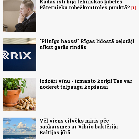
Kādas īsti bija tehniskās ķibeles
Pāternieku robežkontroles punktā?
1
"Pilnīgs haoss!" Rīgas lidostā ceļotāji
nīkst garās rindās
Izdzēri vīnu - izmanto korķi! Tas var
noderēt telpaugu kopšanai
Vēl viens cilvēks miris pēc
saskarsmes ar Vibrio baktēriju
Baltijas jūrā