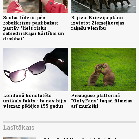
Seutas līderis pēc
Kijiva: Krievija plāno
robežkrīzes pauž bažas:
izvietot Ziemeļkorejas
pastāv "liels risks
raķešu vienību
sabiedriskajai kārtībai un
drošībai"
Londonā konstatēts
Pieaugušo platformā
unikāls fakts - tā nav bijis
“OnlyFans” tagad filmējas
vismaz pēdējos 155 gadus
arī murkšķi
Lasītākais