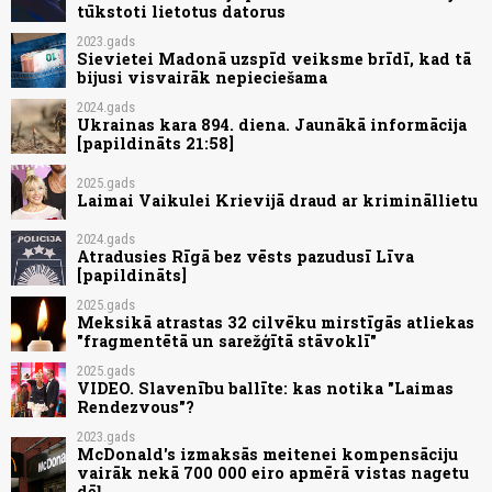
tūkstoti lietotus datorus
2023.gads
Sievietei Madonā uzspīd veiksme brīdī, kad tā
bijusi visvairāk nepieciešama
2024.gads
Ukrainas kara 894. diena. Jaunākā informācija
[papildināts 21:58]
2025.gads
Laimai Vaikulei Krievijā draud ar krimināllietu
2024.gads
Atradusies Rīgā bez vēsts pazudusī Līva
[papildināts]
2025.gads
Meksikā atrastas 32 cilvēku mirstīgās atliekas
"fragmentētā un sarežģītā stāvoklī"
2025.gads
VIDEO. Slavenību ballīte: kas notika "Laimas
Rendezvous"?
2023.gads
McDonald's izmaksās meitenei kompensāciju
vairāk nekā 700 000 eiro apmērā vistas nagetu
dēļ