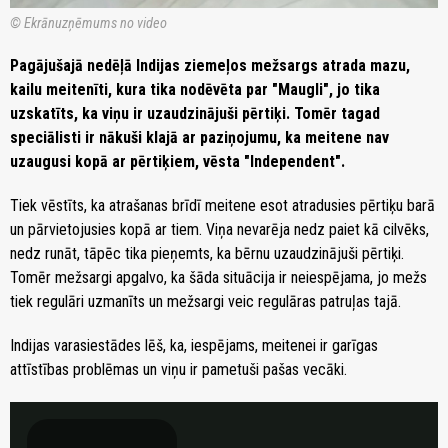
© Ekrānuzņēmums no video
Pagājušajā nedēļā Indijas ziemeļos mežsargs atrada mazu,
kailu meitenīti, kura tika nodēvēta par "Maugli", jo tika
uzskatīts, ka viņu ir uzaudzinājuši pērtiķi. Tomēr tagad
speciālisti ir nākuši klajā ar paziņojumu, ka meitene nav
uzaugusi kopā ar pērtiķiem, vēsta "Independent".
Tiek vēstīts, ka atrašanas brīdī meitene esot atradusies pērtiķu barā
un pārvietojusies kopā ar tiem. Viņa nevarēja nedz paiet kā cilvēks,
nedz runāt, tāpēc tika pieņemts, ka bērnu uzaudzinājuši pērtiķi.
Tomēr mežsargi apgalvo, ka šāda situācija ir neiespējama, jo mežs
tiek regulāri uzmanīts un mežsargi veic regulāras patruļas tajā.
Indijas varasiestādes lēš, ka, iespējams, meitenei ir garīgas
attīstības problēmas un viņu ir pametuši pašas vecāki.