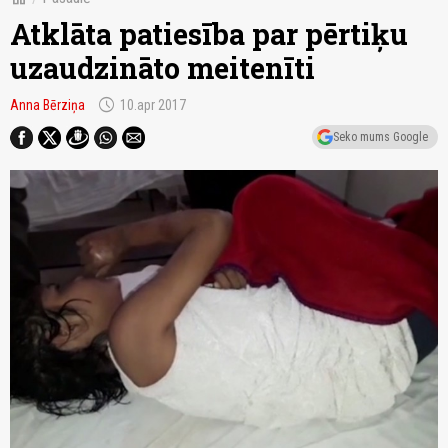
Atklāta patiesība par pērtiķu
uzaudzināto meitenīti
schedule
Anna Bērziņa
10.apr 2017
Seko mums Google