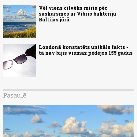
Vēl viens cilvēks miris pēc
saskarsmes ar Vibrio baktēriju
Baltijas jūrā
Londonā konstatēts unikāls fakts -
tā nav bijis vismaz pēdējos 155 gadus
Pasaulē