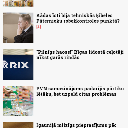
Kādas īsti bija tehniskās ķibeles
Pāternieku robežkontroles punktā?
4
"Pilnīgs haoss!" Rīgas lidostā ceļotāji
nīkst garās rindās
PVN samazinājums padarījis pārtiku
lētāku, bet uzpeld citas problēmas
Igaunijā milzīgs pieprasījums pēc