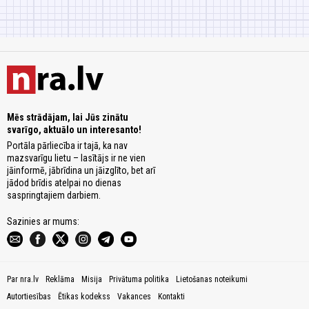
Mēs strādājam, lai Jūs zinātu
svarīgo, aktuālo un interesanto!
Portāla pārliecība ir tajā, ka nav
mazsvarīgu lietu – lasītājs ir ne vien
jāinformē, jābrīdina un jāizglīto, bet arī
jādod brīdis atelpai no dienas
saspringtajiem darbiem.
Sazinies ar mums:
Par nra.lv
Reklāma
Misija
Privātuma politika
Lietošanas noteikumi
Autortiesības
Ētikas kodekss
Vakances
Kontakti