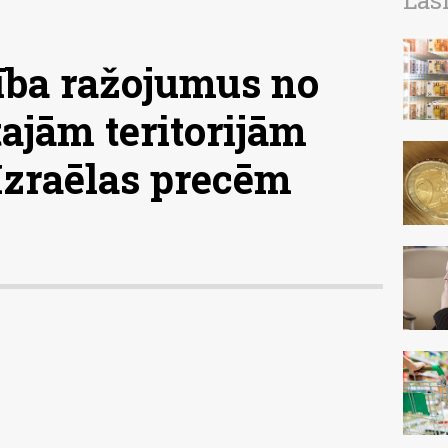
Las
ība ražojumus no
ajām teritorijām
Izraēlas precēm