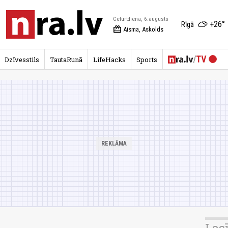
Ceturtdiena, 6.augusts
+26°
Rīgā
redeem
Aisma, Askolds
Dzīvesstils
TautaRunā
LifeHacks
Sports