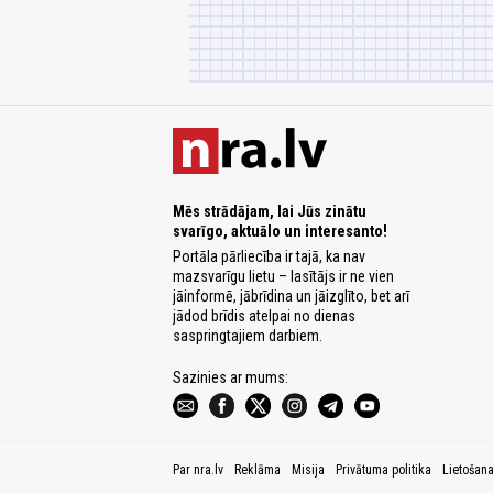
Mēs strādājam, lai Jūs zinātu
svarīgo, aktuālo un interesanto!
Portāla pārliecība ir tajā, ka nav
mazsvarīgu lietu – lasītājs ir ne vien
jāinformē, jābrīdina un jāizglīto, bet arī
jādod brīdis atelpai no dienas
saspringtajiem darbiem.
Sazinies ar mums:
Par nra.lv
Reklāma
Misija
Privātuma politika
Lietošan