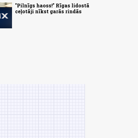
"Pilnīgs haoss!" Rīgas lidostā
ceļotāji nīkst garās rindās