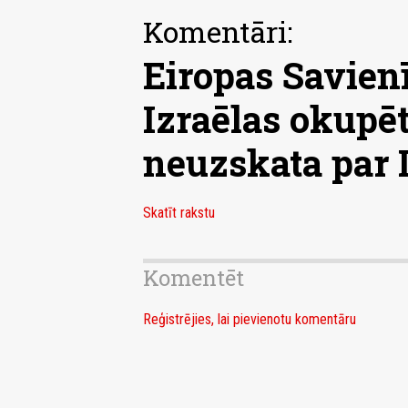
Komentāri:
Eiropas Savien
Izraēlas okupēt
neuzskata par 
Skatīt rakstu
Komentēt
Reģistrējies, lai pievienotu komentāru