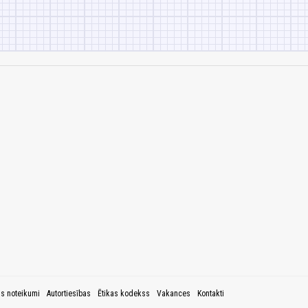
as noteikumi
Autortiesības
Ētikas kodekss
Vakances
Kontakti