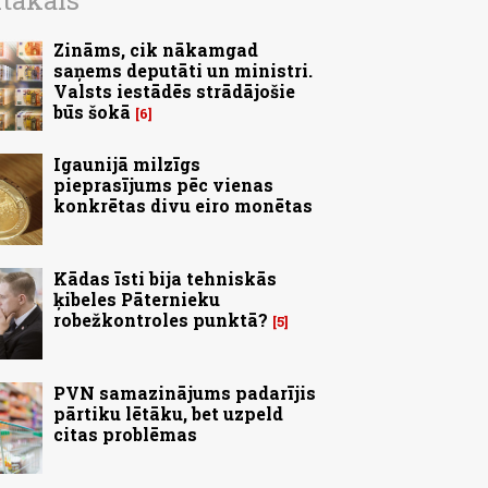
ītākais
Zināms, cik nākamgad
saņems deputāti un ministri.
Valsts iestādēs strādājošie
būs šokā
6
Igaunijā milzīgs
pieprasījums pēc vienas
konkrētas divu eiro monētas
Kādas īsti bija tehniskās
ķibeles Pāternieku
robežkontroles punktā?
5
PVN samazinājums padarījis
pārtiku lētāku, bet uzpeld
citas problēmas