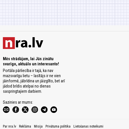
Mēs strādājam, lai Jūs zinātu
svarīgo, aktuālo un interesanto!
Portāla pārliecība ir tajā, ka nav
mazsvarīgu lietu – lasītājs ir ne vien
jāinformē, jābrīdina un jāizglīto, bet arī
jādod brīdis atelpai no dienas
saspringtajiem darbiem.
Sazinies ar mums:
Par nra.lv
Reklāma
Misija
Privātuma politika
Lietošanas noteikumi