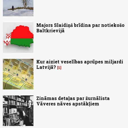
Majors Slaidiņš brīdina par notiekošo
Baltkrievijā
Kur aiziet veselības aprūpes miljardi
Latvijā?
1
Zināmas detaļas par žurnālista
Vāveres nāves apstākļiem