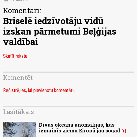
Komentāri:
Briselē iedzīvotāju vidū
izskan pārmetumi Beļģijas
valdībai
Skatīt rakstu
Komentēt
Reģistrējies, lai pievienotu komentāru
Lasītākais
Divas okeāna anomālijas, kas
izmainīs ziemu Eiropā jau šogad
1