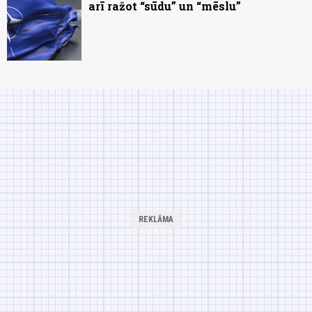
arī ražot “sūdu” un “mēslu”