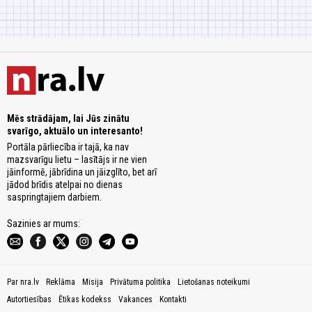
Mēs strādājam, lai Jūs zinātu
svarīgo, aktuālo un interesanto!
Portāla pārliecība ir tajā, ka nav
mazsvarīgu lietu – lasītājs ir ne vien
jāinformē, jābrīdina un jāizglīto, bet arī
jādod brīdis atelpai no dienas
saspringtajiem darbiem.
Sazinies ar mums:
Par nra.lv
Reklāma
Misija
Privātuma politika
Lietošanas noteikumi
Autortiesības
Ētikas kodekss
Vakances
Kontakti