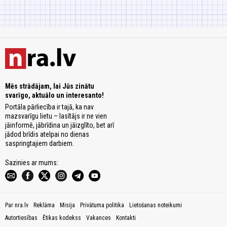
Mēs strādājam, lai Jūs zinātu
svarīgo, aktuālo un interesanto!
Portāla pārliecība ir tajā, ka nav
mazsvarīgu lietu – lasītājs ir ne vien
jāinformē, jābrīdina un jāizglīto, bet arī
jādod brīdis atelpai no dienas
saspringtajiem darbiem.
Sazinies ar mums:
Par nra.lv
Reklāma
Misija
Privātuma politika
Lietošanas noteikumi
Autortiesības
Ētikas kodekss
Vakances
Kontakti