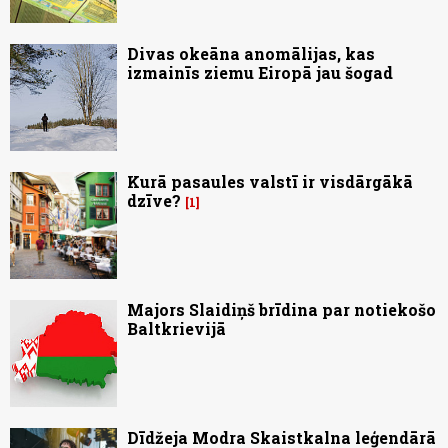
Divas okeāna anomālijas, kas
izmainīs ziemu Eiropā jau šogad
Kurā pasaules valstī ir visdārgākā
dzīve?
1
Majors Slaidiņš brīdina par notiekošo
Baltkrievijā
Dīdžeja Modra Skaistkalna leģendārā