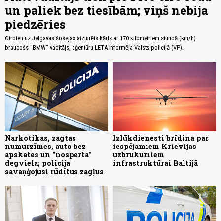
un paliek bez tiesībām; viņš nebija
piedzēries
Otrdien uz Jelgavas šosejas aizturēts kāds ar 170 kilometriem stundā (km/h)
braucošs "BMW" vadītājs, aģentūru LETA informēja Valsts policijā (VP).
Narkotikas, zagtas
Izlūkdienesti brīdina par
numurzīmes, auto bez
iespējamiem Krievijas
apskates un "nosperta"
uzbrukumiem
degviela; policija
infrastruktūrai Baltijā
savaņģojusi rūdītus zagļus