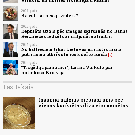
Vitkofs; kā noritēs liktenīgā tikšanās
2023.gads
Kā ēst, lai nesāp vēders?
2025.gads
Deputāts Ozols pēc smagas sķiršanās no Danas
Reiznieces redzēts ar miljonāra atraitni
2024.gads
No baltiešiem tikai Lietuvas ministrs mana
putinismu atbrīvoto ieslodzīto runās
5
2025.gads
"Traģēdija jaunatnei"; Laima Vaikule par
notiekošo Krievijā
Lasītākais
Igaunijā milzīgs pieprasījums pēc
vienas konkrētas divu eiro monētas