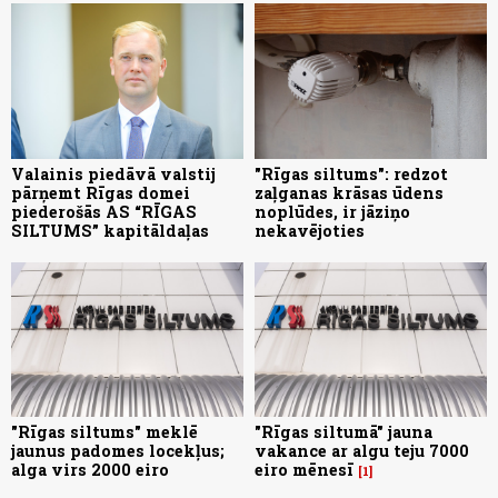
Valainis piedāvā valstij
"Rīgas siltums": redzot
pārņemt Rīgas domei
zaļganas krāsas ūdens
piederošās AS “RĪGAS
noplūdes, ir jāziņo
SILTUMS” kapitāldaļas
nekavējoties
"Rīgas siltums" meklē
"Rīgas siltumā" jauna
jaunus padomes locekļus;
vakance ar algu teju 7000
alga virs 2000 eiro
eiro mēnesī
1