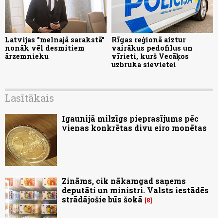
Latvijas "melnajā sarakstā"
Rīgas reģionā aiztur
nonāk vēl desmitiem
vairākus pedofilus un
ārzemnieku
vīrieti, kurš Vecāķos
uzbruka sievietei
Lasītākais
Igaunijā milzīgs pieprasījums pēc
vienas konkrētas divu eiro monētas
Zināms, cik nākamgad saņems
deputāti un ministri. Valsts iestādēs
strādājošie būs šokā
8