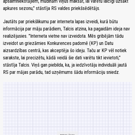
apsaimniekotājiem, mudinām viņus maksāt, lai varētu laicīgi uzsākt
apkures sezonu," stāstīja RS valdes priekšsēdētājs.
Jautāts par priekšlikumu par interneta lapas izveidi, kurā būtu
informācija par māju parādiem, Talcis atzina, ka pagaidām ideja nav
realizējusies. "Interneta vietne nav izveidota. Mēs gribējām tādu
izveidot un griezāmies Konkurences padomē (KP) un Datu
aizsardzības centrā, kas akceptēja šo ideju. Taču ar KP vēl notiek
sarakste, lai precizētu, kādā veidā šie dati varētu tikt ievietoti,"
stāstīja Talcis. Viņš gan piebilda, ka, ja iedzīvotāju individuāli jautā
RS par mājas parādu, tad uzņēmums šādu informāciju sniedz.