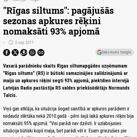
"Rīgas siltums": pagājušās
sezonas apkures rēķini
nomaksāti 93% apjomā
schedule
-
2.sep 2011
Seko mums Google
Vasarā parādnieku skaits Rīgas siltumapgādes uzņēmumam
"Rīgas siltums" (RS) ir būtiski samazinājies salīdzinājumā ar
maiju un apkures rēķini segti 93% apjomā, piektdien intervijā
Latvijas Radio pastāstīja RS valdes priekšsēdētājs Normunds
Talcis.
Viņš gan atklāja, ka situācija šogad saistībā ar apkures parādiem ir
nedaudz sliktāka nekā 2010.gadā - pērn šajā laikā apkures rēķini bija
nomaksāti 95% apjomā. "Visi parādi nav dzēsti. Ir uzlabojusies
situācija būtiski kopš maija, bet parādi vēl ir. Esam griezušies pie