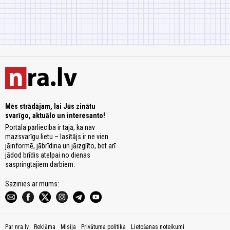
Mēs strādājam, lai Jūs zinātu
svarīgo, aktuālo un interesanto!
Portāla pārliecība ir tajā, ka nav
mazsvarīgu lietu – lasītājs ir ne vien
jāinformē, jābrīdina un jāizglīto, bet arī
jādod brīdis atelpai no dienas
saspringtajiem darbiem.
Sazinies ar mums:
Par nra.lv
Reklāma
Misija
Privātuma politika
Lietošanas noteikumi