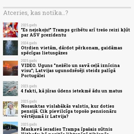
Atceries, kas notika...?
2025.gads
"Es nejokoju!" Tramps gribētu arī trešo reizi kļūt
par ASV prezidentu
2024.gads
Otrdien vietām, dārdot pērkonam, gaidāmas
spēcīgas lietusgāzes
2025.gads
VIDEO. Uguns "nežēlo un savā ceļā iznīcina
visu"; Latvijas ugunsdzēsēji steidz palīgā
Portugālei
2023.gads
4 fakti, kā jūras ūdens ietekmē ādu un matus
2025.gads
Nosauktas vislabākās valstis, kur doties
pensijā. Cik pievilcīga topošo pensionāru
vērtējumā ir Latvija?
2025.gads
Maskavā ieradies Trampa īpašais sūtnis