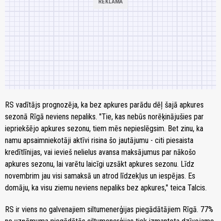
RS vadītājs prognozēja, ka bez apkures parādu dēļ šajā apkures
sezonā Rīgā neviens nepaliks. "Tie, kas nebūs norēķinājušies par
iepriekšējo apkures sezonu, tiem mēs nepieslēgsim. Bet zinu, ka
namu apsaimniekotāji aktīvi risina šo jautājumu - citi piesaista
kredītlīnijas, vai ievieš nelielus avansa maksājumus par nākošo
apkures sezonu, lai varētu laicīgi uzsākt apkures sezonu. Līdz
novembrim jau visi samaksā un atrod līdzekļus un iespējas. Es
domāju, ka visu ziemu neviens nepaliks bez apkures," teica Talcis.
RS ir viens no galvenajiem siltumenerģijas piegādātājiem Rīgā. 77%