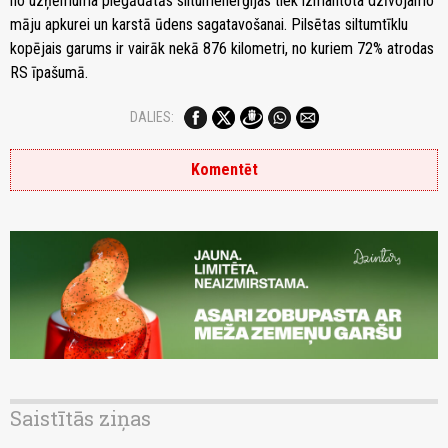
no uzņēmuma piegādātās siltumenerģijas tiek izmantota dzīvojamo
māju apkurei un karstā ūdens sagatavošanai. Pilsētas siltumtīklu
kopējais garums ir vairāk nekā 876 kilometri, no kuriem 72% atrodas
RS īpašumā.
DALIES:
Komentēt
Saistītās ziņas