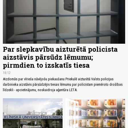
Par slepkavību aizturētā policista
aizstāvis pārsūdz lēmumu;
pirmdien to izskatīs tiesa
16:12
Aizdomās par vīrieša nāvējošu piekaušanu Priekulē aizturētā Valsts policijas
darbinieka aizstāvis pārsūdzējis tiesas lēmumu par policistam piemēroto drošības
līdzekli - apcietinājumu, noskaidroja aģentūra LETA.