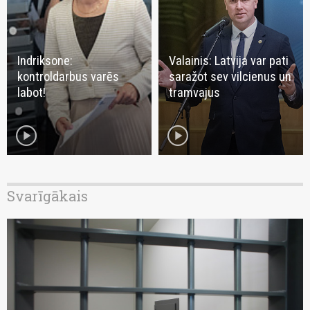
Indriksone:
Valainis: Latvija var pati
kontroldarbus varēs
saražot sev vilcienus un
labot!
tramvajus
play_circle
play_circle
Svarīgākais