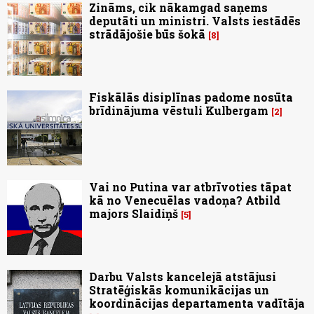
Zināms, cik nākamgad saņems
deputāti un ministri. Valsts iestādēs
strādājošie būs šokā
8
Fiskālās disiplīnas padome nosūta
brīdinājuma vēstuli Kulbergam
2
Vai no Putina var atbrīvoties tāpat
kā no Venecuēlas vadoņa? Atbild
majors Slaidiņš
5
Darbu Valsts kancelejā atstājusi
Stratēģiskās komunikācijas un
koordinācijas departamenta vadītāja