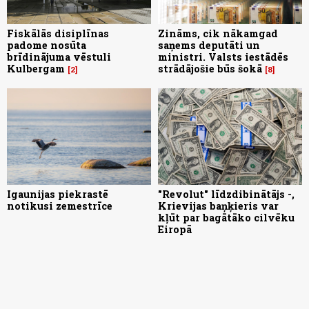
Fiskālās disiplīnas
Zināms, cik nākamgad
padome nosūta
saņems deputāti un
brīdinājuma vēstuli
ministri. Valsts iestādēs
Kulbergam
strādājošie būs šokā
2
8
Igaunijas piekrastē
"Revolut" līdzdibinātājs -,
notikusi zemestrīce
Krievijas baņķieris var
kļūt par bagātāko cilvēku
Eiropā