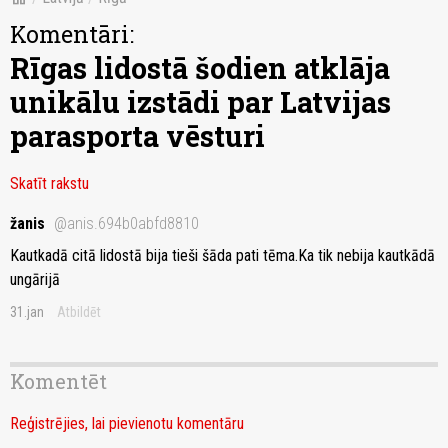
Komentāri:
Rīgas lidostā šodien atklāja
unikālu izstādi par Latvijas
parasporta vēsturi
Skatīt rakstu
žanis
@anis.694b0abfd8810
Kautkadā citā lidostā bija tieši šāda pati tēma.Ka tik nebija kautkādā
ungārijā
31.jan
Atbildēt
Komentēt
Reģistrējies, lai pievienotu komentāru