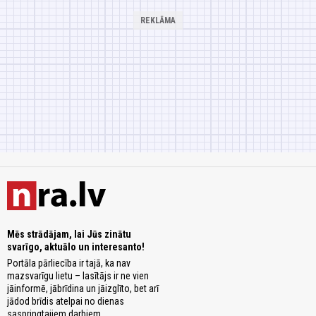
Mēs strādājam, lai Jūs zinātu
svarīgo, aktuālo un interesanto!
Portāla pārliecība ir tajā, ka nav
mazsvarīgu lietu – lasītājs ir ne vien
jāinformē, jābrīdina un jāizglīto, bet arī
jādod brīdis atelpai no dienas
saspringtajiem darbiem.