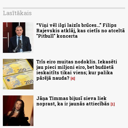
Lasītākais
“Viņi vēl ilgi laizīs brūces...” Filips
Rajevskis atklāj, kas cietīs no atceltā
"Pitbull" koncerta
Trīs eiro muitas nodoklis. Iekasēti
jau pieci miljoni eiro, bet budžetā
ieskaitīts tikai viens; kur palika
pārējā nauda?
4
Jāņa Timmas bijusī sieva liek
noprast, ka ir jaunās attiecībās
1