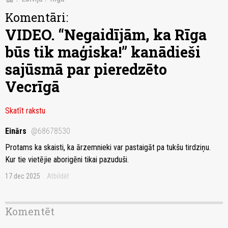
Komentāri:
VIDEO. “Negaidījām, ka Rīga
būs tik maģiska!” kanādieši
sajūsmā par pieredzēto
Vecrīgā
Skatīt rakstu
Einārs
@68678530
Protams ka skaisti, ka ārzemnieki var pastaigāt pa tukšu tirdziņu.
Kur tie vietējie aborigēni tikai pazuduši.
17.dec 2025
Atbildēt
Komentēt