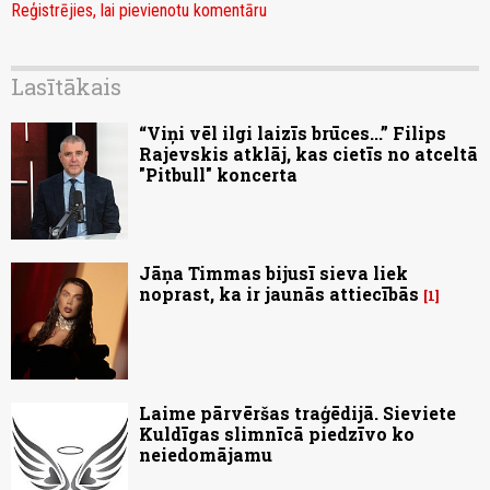
Reģistrējies, lai pievienotu komentāru
Lasītākais
“Viņi vēl ilgi laizīs brūces...” Filips
Rajevskis atklāj, kas cietīs no atceltā
"Pitbull" koncerta
Jāņa Timmas bijusī sieva liek
noprast, ka ir jaunās attiecībās
1
Laime pārvēršas traģēdijā. Sieviete
Kuldīgas slimnīcā piedzīvo ko
neiedomājamu