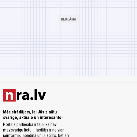
Mēs strādājam, lai Jūs zinātu
svarīgo, aktuālo un interesanto!
Portāla pārliecība ir tajā, ka nav
mazsvarīgu lietu – lasītājs ir ne vien
jāinformē, jābrīdina un jāizglīto, bet arī