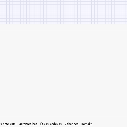
as noteikumi
Autortiesības
Ētikas kodekss
Vakances
Kontakti