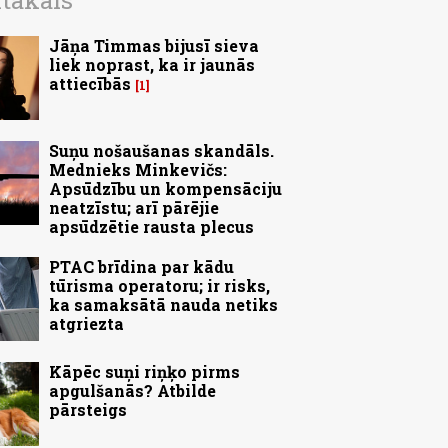
ītākais
Jāņa Timmas bijusī sieva
liek noprast, ka ir jaunās
attiecībās
1
Suņu nošaušanas skandāls.
Mednieks Minkevičs:
Apsūdzību un kompensāciju
neatzīstu; arī pārējie
apsūdzētie rausta plecus
PTAC brīdina par kādu
tūrisma operatoru; ir risks,
ka samaksātā nauda netiks
atgriezta
Kāpēc suņi riņķo pirms
apgulšanās? Atbilde
pārsteigs