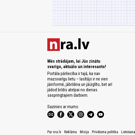
Mēs strādājam, lai Jūs zinātu
svarīgo, aktuālo un interesanto!
Portāla pārliecība ir tajā, ka nav
mazsvarīgu lietu – lasītājs ir ne vien
jāinformē, jābrīdina un jāizglīto, bet arī
jādod brīdis atelpai no dienas
saspringtajiem darbiem.
Sazinies ar mums:
Par nra.lv
Reklāma
Misija
Privātuma politika
Lietošan