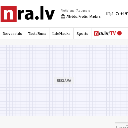
Piektdiena, 7.augusts
+19
Rīgā
redeem
Alfrēds, Fredis, Madars
Dzīvesstils
TautaRunā
LifeHacks
Sports