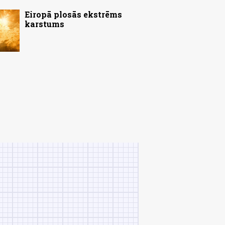
Eiropā plosās ekstrēms
karstums