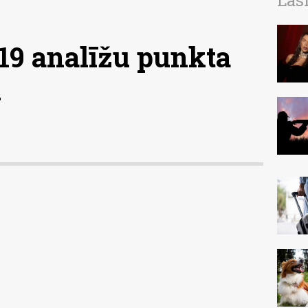
Las
-19 analīžu punkta
u