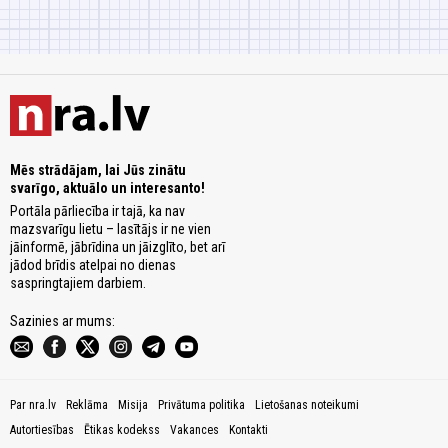
Mēs strādājam, lai Jūs zinātu
svarīgo, aktuālo un interesanto!
Portāla pārliecība ir tajā, ka nav
mazsvarīgu lietu – lasītājs ir ne vien
jāinformē, jābrīdina un jāizglīto, bet arī
jādod brīdis atelpai no dienas
saspringtajiem darbiem.
Sazinies ar mums:
Par nra.lv
Reklāma
Misija
Privātuma politika
Lietošanas noteikumi
Autortiesības
Ētikas kodekss
Vakances
Kontakti