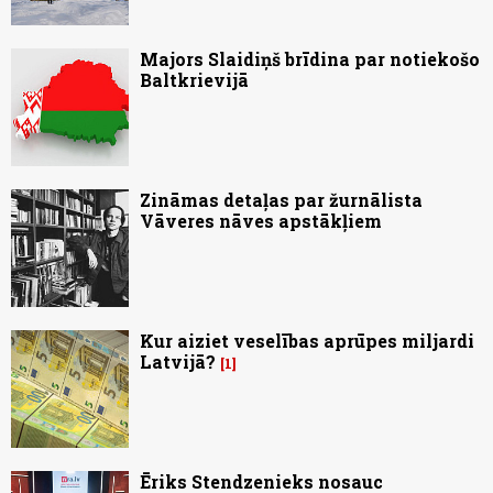
Majors Slaidiņš brīdina par notiekošo
Baltkrievijā
Zināmas detaļas par žurnālista
Vāveres nāves apstākļiem
Kur aiziet veselības aprūpes miljardi
Latvijā?
1
Ēriks Stendzenieks nosauc