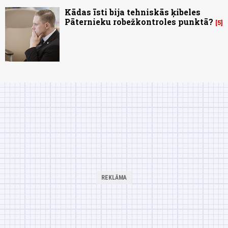
Kādas īsti bija tehniskās ķibeles
Pāternieku robežkontroles punktā?
5