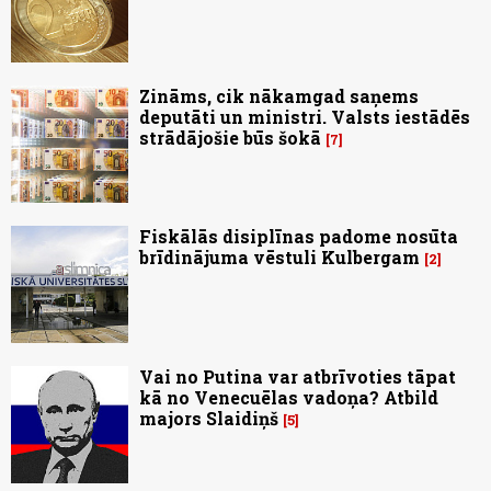
Zināms, cik nākamgad saņems
deputāti un ministri. Valsts iestādēs
strādājošie būs šokā
7
Fiskālās disiplīnas padome nosūta
brīdinājuma vēstuli Kulbergam
2
Vai no Putina var atbrīvoties tāpat
kā no Venecuēlas vadoņa? Atbild
majors Slaidiņš
5