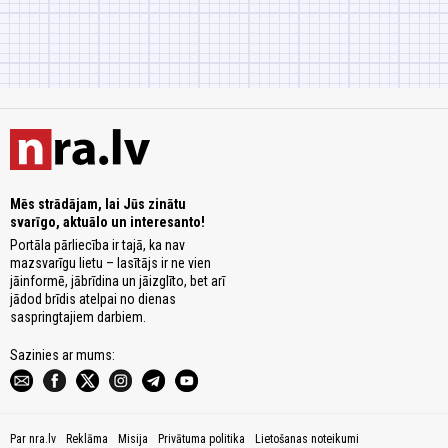
Mēs strādājam, lai Jūs zinātu
svarīgo, aktuālo un interesanto!
Portāla pārliecība ir tajā, ka nav
mazsvarīgu lietu – lasītājs ir ne vien
jāinformē, jābrīdina un jāizglīto, bet arī
jādod brīdis atelpai no dienas
saspringtajiem darbiem.
Sazinies ar mums:
Par nra.lv
Reklāma
Misija
Privātuma politika
Lietošanas noteikumi