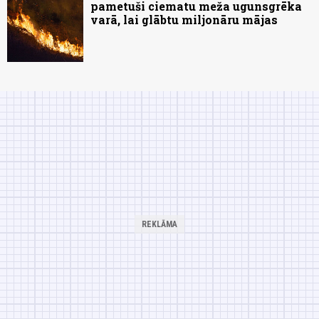
pametuši ciematu meža ugunsgrēka
varā, lai glābtu miljonāru mājas