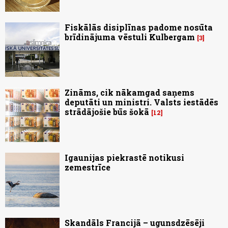
Fiskālās disiplīnas padome nosūta
brīdinājuma vēstuli Kulbergam
3
Zināms, cik nākamgad saņems
deputāti un ministri. Valsts iestādēs
strādājošie būs šokā
12
Igaunijas piekrastē notikusi
zemestrīce
Skandāls Francijā – ugunsdzēsēji