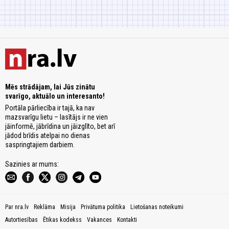
Mēs strādājam, lai Jūs zinātu
svarīgo, aktuālo un interesanto!
Portāla pārliecība ir tajā, ka nav
mazsvarīgu lietu – lasītājs ir ne vien
jāinformē, jābrīdina un jāizglīto, bet arī
jādod brīdis atelpai no dienas
saspringtajiem darbiem.
Sazinies ar mums:
Par nra.lv
Reklāma
Misija
Privātuma politika
Lietošanas noteikumi
Autortiesības
Ētikas kodekss
Vakances
Kontakti