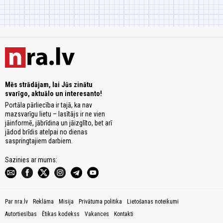
Mēs strādājam, lai Jūs zinātu
svarīgo, aktuālo un interesanto!
Portāla pārliecība ir tajā, ka nav
mazsvarīgu lietu – lasītājs ir ne vien
jāinformē, jābrīdina un jāizglīto, bet arī
jādod brīdis atelpai no dienas
saspringtajiem darbiem.
Sazinies ar mums:
Par nra.lv
Reklāma
Misija
Privātuma politika
Lietošanas noteikumi
Autortiesības
Ētikas kodekss
Vakances
Kontakti