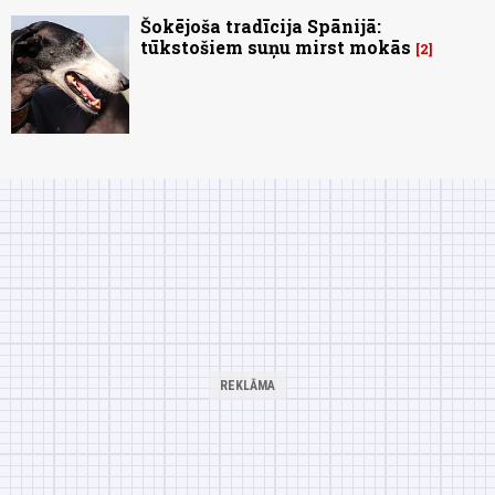
Šokējoša tradīcija Spānijā:
tūkstošiem suņu mirst mokās
2