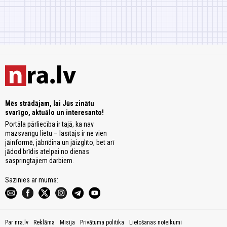
Mēs strādājam, lai Jūs zinātu
svarīgo, aktuālo un interesanto!
Portāla pārliecība ir tajā, ka nav
mazsvarīgu lietu – lasītājs ir ne vien
jāinformē, jābrīdina un jāizglīto, bet arī
jādod brīdis atelpai no dienas
saspringtajiem darbiem.
Sazinies ar mums:
Par nra.lv
Reklāma
Misija
Privātuma politika
Lietošanas noteikumi