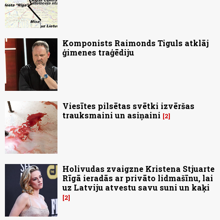
Komponists Raimonds Tiguls atklāj
ģimenes traģēdiju
Viesītes pilsētas svētki izvēršas
trauksmaini un asiņaini
2
Holivudas zvaigzne Kristena Stjuarte
Rīgā ieradās ar privāto lidmašīnu, lai
uz Latviju atvestu savu suni un kaķi
2