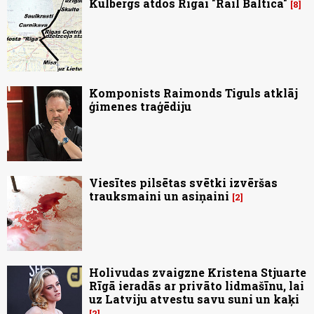
Kulbergs atdos Rīgai "Rail Baltica"
8
Komponists Raimonds Tiguls atklāj
ģimenes traģēdiju
Viesītes pilsētas svētki izvēršas
trauksmaini un asiņaini
2
Holivudas zvaigzne Kristena Stjuarte
Rīgā ieradās ar privāto lidmašīnu, lai
uz Latviju atvestu savu suni un kaķi
2