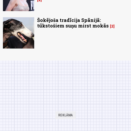
Šokējoša tradīcija Spānijā:
tūkstošiem suņu mirst mokās
2