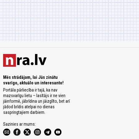
Mēs strādājam, lai Jūs zinātu
svarīgo, aktuālo un interesanto!
Portāla pārliecība ir tajā, ka nav
mazsvarīgu lietu – lasītājs ir ne vien
jāinformē, jābrīdina un jāizglīto, bet arī
jādod brīdis atelpai no dienas
saspringtajiem darbiem.
Sazinies ar mums: