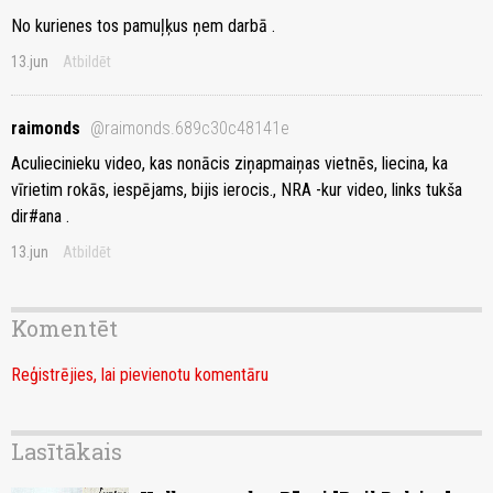
No kurienes tos pamuļķus ņem darbā .
13.jun
Atbildēt
raimonds
@raimonds.689c30c48141e
Aculiecinieku video, kas nonācis ziņapmaiņas vietnēs, liecina, ka
vīrietim rokās, iespējams, bijis ierocis., NRA -kur video, links tukša
dir#ana .
13.jun
Atbildēt
Komentēt
Reģistrējies, lai pievienotu komentāru
Lasītākais