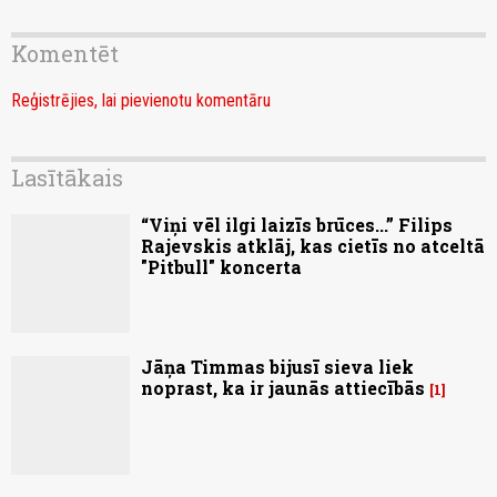
Komentēt
Reģistrējies, lai pievienotu komentāru
Lasītākais
“Viņi vēl ilgi laizīs brūces...” Filips
Rajevskis atklāj, kas cietīs no atceltā
"Pitbull" koncerta
Jāņa Timmas bijusī sieva liek
noprast, ka ir jaunās attiecībās
1