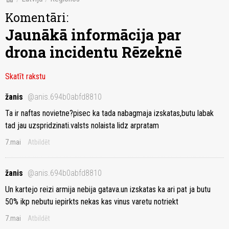
Komentāri:
Jaunākā informācija par
drona incidentu Rēzeknē
Skatīt rakstu
žanis
@anis.694b0abfd8810
Ta ir naftas novietne?pisec ka tada nabagmaja izskatas,butu labak
tad jau uzspridzinati.valsts nolaista lidz arpratam
7.mai
Atbildēt
žanis
@anis.694b0abfd8810
Un kartejo reizi armija nebija gatava.un izskatas ka ari pat ja butu
50% ikp nebutu iepirkts nekas kas vinus varetu notriekt
7.mai
Atbildēt