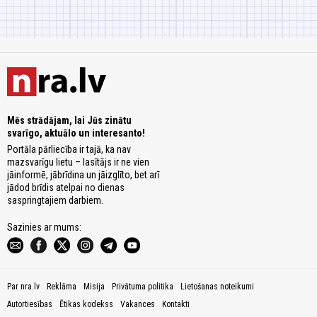
Mēs strādājam, lai Jūs zinātu
svarīgo, aktuālo un interesanto!
Portāla pārliecība ir tajā, ka nav
mazsvarīgu lietu – lasītājs ir ne vien
jāinformē, jābrīdina un jāizglīto, bet arī
jādod brīdis atelpai no dienas
saspringtajiem darbiem.
Sazinies ar mums:
Par nra.lv
Reklāma
Misija
Privātuma politika
Lietošanas noteikumi
Autortiesības
Ētikas kodekss
Vakances
Kontakti