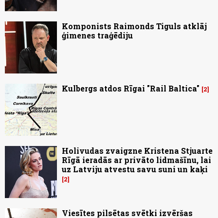
Komponists Raimonds Tiguls atklāj
ģimenes traģēdiju
Kulbergs atdos Rīgai "Rail Baltica"
2
Holivudas zvaigzne Kristena Stjuarte
Rīgā ieradās ar privāto lidmašīnu, lai
uz Latviju atvestu savu suni un kaķi
2
Viesītes pilsētas svētki izvēršas