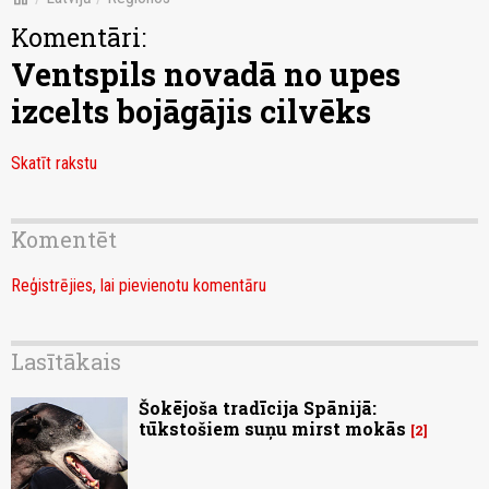
Komentāri:
Ventspils novadā no upes
izcelts bojāgājis cilvēks
Skatīt rakstu
Komentēt
Reģistrējies, lai pievienotu komentāru
Lasītākais
Šokējoša tradīcija Spānijā:
tūkstošiem suņu mirst mokās
2