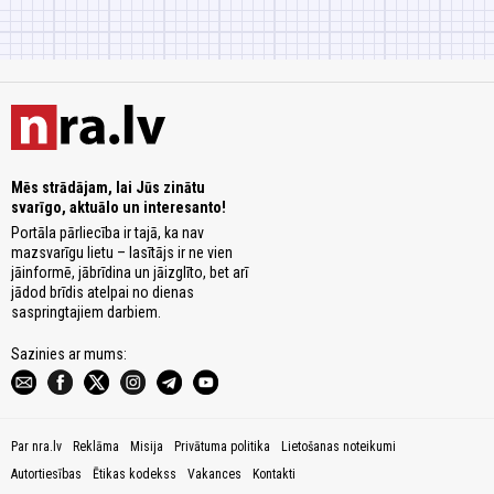
Mēs strādājam, lai Jūs zinātu
svarīgo, aktuālo un interesanto!
Portāla pārliecība ir tajā, ka nav
mazsvarīgu lietu – lasītājs ir ne vien
jāinformē, jābrīdina un jāizglīto, bet arī
jādod brīdis atelpai no dienas
saspringtajiem darbiem.
Sazinies ar mums:
Par nra.lv
Reklāma
Misija
Privātuma politika
Lietošanas noteikumi
Autortiesības
Ētikas kodekss
Vakances
Kontakti