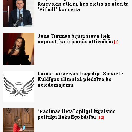
Rajevskis atklāj, kas cietīs no atceltā
"Pitbull" koncerta
Jāņa Timmas bijusī sieva liek
noprast, ka ir jaunās attiecībās
1
Laime pārvēršas traģēdijā. Sieviete
Kuldīgas slimnīcā piedzīvo ko
neiedomājamu
“Rasimas lieta” spilgti izgaismo
politiķu liekulīgo būtību
12