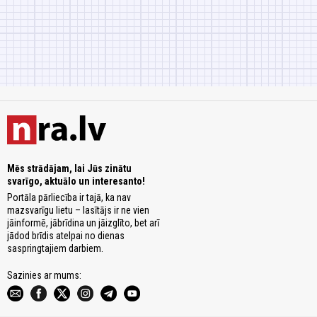
Mēs strādājam, lai Jūs zinātu
svarīgo, aktuālo un interesanto!
Portāla pārliecība ir tajā, ka nav
mazsvarīgu lietu – lasītājs ir ne vien
jāinformē, jābrīdina un jāizglīto, bet arī
jādod brīdis atelpai no dienas
saspringtajiem darbiem.
Sazinies ar mums: