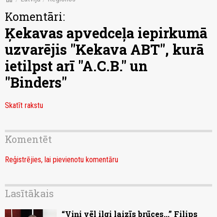
Komentāri:
Ķekavas apvedceļa iepirkumā
uzvarējis "Kekava ABT", kurā
ietilpst arī "A.C.B." un
"Binders"
Skatīt rakstu
Komentēt
Reģistrējies, lai pievienotu komentāru
Lasītākais
“Viņi vēl ilgi laizīs brūces...” Filips