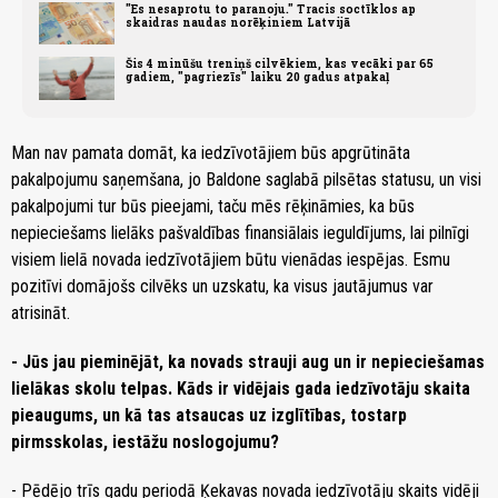
"Es nesaprotu to paranoju." Tracis soctīklos ap
skaidras naudas norēķiniem Latvijā
Šis 4 minūšu treniņš cilvēkiem, kas vecāki par 65
gadiem, "pagriezīs" laiku 20 gadus atpakaļ
Man nav pamata domāt, ka iedzīvotājiem būs apgrūtināta
pakalpojumu saņemšana, jo Baldone saglabā pilsētas statusu, un visi
pakalpojumi tur būs pieejami, taču mēs rēķināmies, ka būs
nepieciešams lielāks pašvaldības finansiālais ieguldījums, lai pilnīgi
visiem lielā novada iedzīvotājiem būtu vienādas iespējas. Esmu
pozitīvi domājošs cilvēks un uzskatu, ka visus jautājumus var
atrisināt.
- Jūs jau pieminējāt, ka novads strauji aug un ir nepieciešamas
lielākas skolu telpas. Kāds ir vidējais gada iedzīvotāju skaita
pieaugums, un kā tas atsaucas uz izglītības, tostarp
pirmsskolas, iestāžu noslogojumu?
- Pēdējo trīs gadu periodā Ķekavas novada iedzīvotāju skaits vidēji