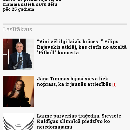
mamma satiek savu dēlu
pēc 25 gadiem
Lasītākais
“Viņi vēl ilgi laizīs brūces...” Filips
Rajevskis atklāj, kas cietīs no atceltā
"Pitbull" koncerta
Jāņa Timmas bijusī sieva liek
noprast, ka ir jaunās attiecībās
1
Laime pārvēršas traģēdijā. Sieviete
Kuldīgas slimnīcā piedzīvo ko
neiedomājamu