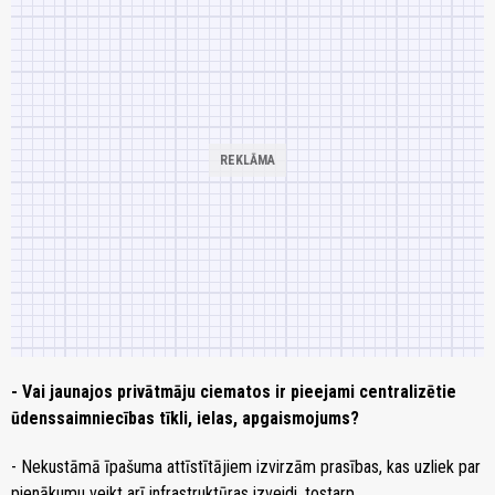
- Vai jaunajos privātmāju ciematos ir pieejami centralizētie
ūdenssaimniecības tīkli, ielas, apgaismojums?
- Nekustāmā īpašuma attīstītājiem izvirzām prasības, kas uzliek par
pienākumu veikt arī infrastruktūras izveidi, tostarp