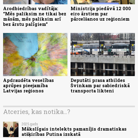
Arodbiedrības vadītāja:
Ministrija piedāvā 12 000
“Mēs paliksim ne tikai bez
eiro ārstiem par
māsām, mēs paliksim arī
pārcelšanos uz reģioniem
bez ārstu palīgiem”
Apdraudēta veselības
Deputāti prasa atbildes
aprūpes pieejamība
Švinkam par sabiedriskā
Latvijas reģionos
transporta likteni
Atceries, kas notika...?
2025.gads
Mākslīgais intelekts pamanījis dramatiskas
atšķirības Putina izskatā