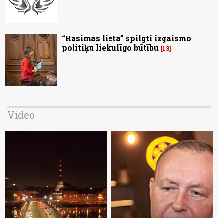
“Rasimas lieta” spilgti izgaismo
politiķu liekulīgo būtību
13
Video