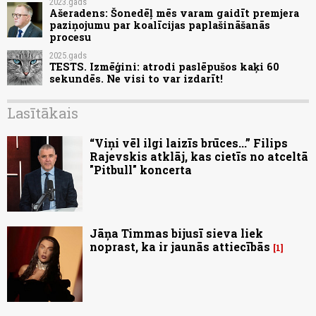
2023.gads
Ašeradens: Šonedēļ mēs varam gaidīt premjera
paziņojumu par koalīcijas paplašināšanās
procesu
2025.gads
TESTS. Izmēģini: atrodi paslēpušos kaķi 60
sekundēs. Ne visi to var izdarīt!
Lasītākais
“Viņi vēl ilgi laizīs brūces...” Filips
Rajevskis atklāj, kas cietīs no atceltā
"Pitbull" koncerta
Jāņa Timmas bijusī sieva liek
noprast, ka ir jaunās attiecībās
1