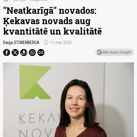
"Neatkarīgā" novados:
Ķekavas novads aug
kvantitātē un kvalitātē
schedule
Daiga STOKENBERGA
11.mar 2020
Seko mums Google