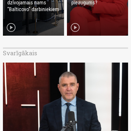
dzīvojamais nams
pieaugums?
"Balticovo" darbiniekiem
play_circle
play_circle
Svarīgākais