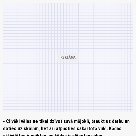
- Cilvēki vēlas ne tikai dzīvot savā mājoklī, braukt uz darbu un
doties uz skolām, bet arī atpūsties sakārtotā vidē. Kādas
aktivitātes ir veiktas, un kādas ir plānotas vides