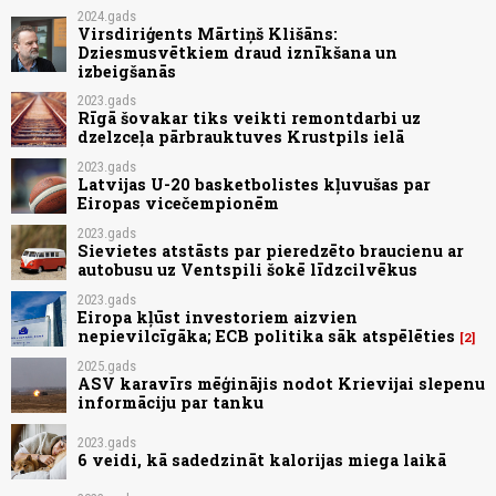
2024.gads
Virsdiriģents Mārtiņš Klišāns:
Dziesmusvētkiem draud iznīkšana un
izbeigšanās
2023.gads
Rīgā šovakar tiks veikti remontdarbi uz
dzelzceļa pārbrauktuves Krustpils ielā
2023.gads
Latvijas U-20 basketbolistes kļuvušas par
Eiropas vicečempionēm
2023.gads
Sievietes atstāsts par pieredzēto braucienu ar
autobusu uz Ventspili šokē līdzcilvēkus
2023.gads
Eiropa kļūst investoriem aizvien
nepievilcīgāka; ECB politika sāk atspēlēties
2
2025.gads
ASV karavīrs mēģinājis nodot Krievijai slepenu
informāciju par tanku
2023.gads
6 veidi, kā sadedzināt kalorijas miega laikā