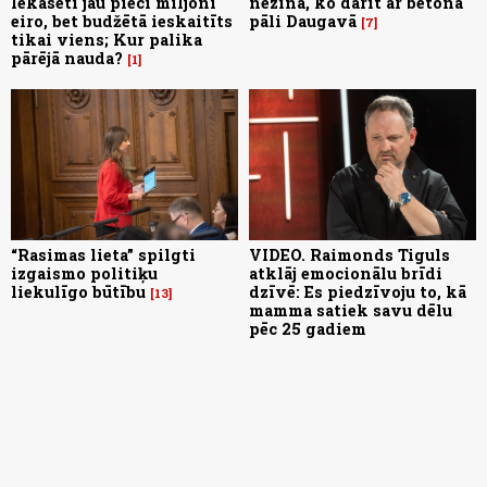
Iekasēti jau pieci miljoni
nezina, ko darīt ar betona
eiro, bet budžētā ieskaitīts
pāli Daugavā
7
tikai viens; Kur palika
pārējā nauda?
1
“Rasimas lieta” spilgti
VIDEO. Raimonds Tiguls
izgaismo politiķu
atklāj emocionālu brīdi
liekulīgo būtību
dzīvē: Es piedzīvoju to, kā
13
mamma satiek savu dēlu
pēc 25 gadiem