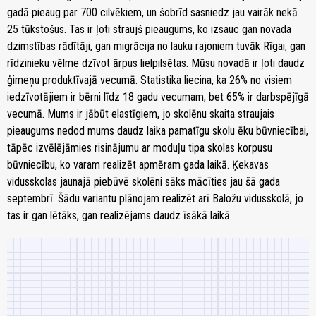
gadā pieaug par 700 cilvēkiem, un šobrīd sasniedz jau vairāk nekā
25 tūkstošus. Tas ir ļoti straujš pieaugums, ko izsauc gan novada
dzimstības rādītāji, gan migrācija no lauku rajoniem tuvāk Rīgai, gan
rīdzinieku vēlme dzīvot ārpus lielpilsētas. Mūsu novadā ir ļoti daudz
ģimeņu produktīvajā vecumā. Statistika liecina, ka 26% no visiem
iedzīvotājiem ir bērni līdz 18 gadu vecumam, bet 65% ir darbspējīgā
vecumā. Mums ir jābūt elastīgiem, jo skolēnu skaita straujais
pieaugums nedod mums daudz laika pamatīgu skolu ēku būvniecībai,
tāpēc izvēlējāmies risinājumu ar moduļu tipa skolas korpusu
būvniecību, ko varam realizēt apmēram gada laikā. Ķekavas
vidusskolas jaunajā piebūvē skolēni sāks mācīties jau šā gada
septembrī. Šādu variantu plānojam realizēt arī Baložu vidusskolā, jo
tas ir gan lētāks, gan realizējams daudz īsākā laikā.