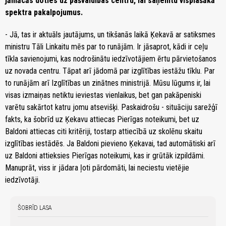
jāmācās doties uz pašvaldības centru, lai saņemtu visplašākā
spektra pakalpojumus.
- Jā, tas ir aktuāls jautājums, un tikšanās laikā Ķekavā ar satiksmes
ministru Tāli Linkaitu mēs par to runājām. Ir jāsaprot, kādi ir ceļu
tīkla savienojumi, kas nodrošinātu iedzīvotājiem ērtu pārvietošanos
uz novada centru. Tāpat arī jādomā par izglītības iestāžu tīklu. Par
to runājām arī Izglītības un zinātnes ministrijā. Mūsu lūgums ir, lai
visas izmaiņas netiktu ieviestas vienlaikus, bet gan pakāpeniski
varētu sakārtot katru jomu atsevišķi. Paskaidrošu - situāciju sarežģī
fakts, ka šobrīd uz Ķekavu attiecas Pierīgas noteikumi, bet uz
Baldoni attiecas citi kritēriji, tostarp attiecībā uz skolēnu skaitu
izglītības iestādēs. Ja Baldoni pievieno Ķekavai, tad automātiski arī
uz Baldoni attieksies Pierīgas noteikumi, kas ir grūtāk izpildāmi.
Manuprāt, viss ir jādara ļoti pārdomāti, lai neciestu vietējie
iedzīvotāji.
ŠOBRĪD LASA