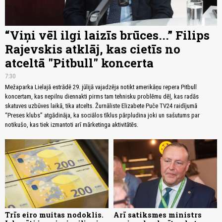
“Viņi vēl ilgi laizīs brūces...” Filips
Rajevskis atklāj, kas cietīs no
atceltā "Pitbull" koncerta
7:30
Mežaparka Lielajā estrādē 29. jūlijā vajadzēja notikt amerikāņu repera Pitbull
koncertam, kas nepilnu diennakti pirms tam tehnisku problēmu dēļ, kas radās
skatuves uzbūves laikā, tika atcelts. Žurnāliste Elizabete Puče TV24 raidījumā
“Preses klubs” atgādināja, ka sociālos tīklus pārpludina joki un sašutums par
notikušo, kas tiek izmantoti arī mārketinga aktivitātēs.
Trīs eiro muitas nodoklis.
Arī satiksmes ministrs