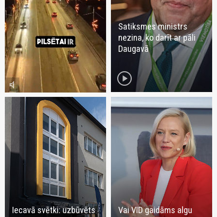
Satiksmes ministrs
nezina, ko darīt ar pāli
Daugavā
play_circle
volume_mute
Iecavā svētki: uzbūvēts
Vai VID gaidāms algu