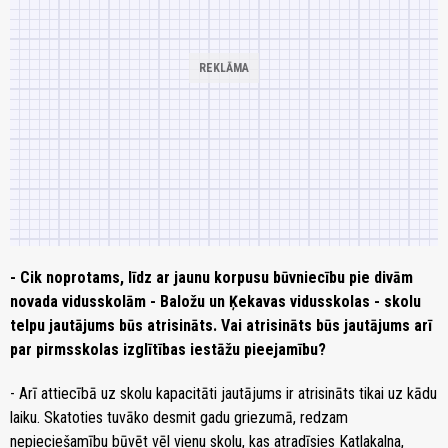
- Cik noprotams, līdz ar jaunu korpusu būvniecību pie divām
novada vidusskolām - Baložu un Ķekavas vidusskolas - skolu
telpu jautājums būs atrisināts. Vai atrisināts būs jautājums arī
par pirmsskolas izglītības iestāžu pieejamību?
- Arī attiecībā uz skolu kapacitāti jautājums ir atrisināts tikai uz kādu
laiku. Skatoties tuvāko desmit gadu griezumā, redzam
nepieciešamību būvēt vēl vienu skolu, kas atradīsies Katlakalna,