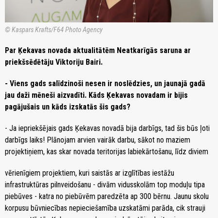
© Kaspars Krafts/F64 Photo Agency
Par Ķekavas novada aktualitātēm Neatkarīgās saruna ar
priekšsēdētāju Viktoriju Bairi.
- Viens gads salīdzinoši nesen ir noslēdzies, un jaunajā gadā
jau daži mēneši aizvadīti. Kāds Ķekavas novadam ir bijis
pagājušais un kāds izskatās šis gads?
- Ja iepriekšējais gads Ķekavas novadā bija darbīgs, tad šis būs ļoti
darbīgs laiks! Plānojam arvien vairāk darbu, sākot no maziem
projektiņiem, kas skar novada teritorijas labiekārtošanu, līdz diviem
vērienīgiem projektiem, kuri saistās ar izglītības iestāžu
infrastruktūras pilnveidošanu - divām vidusskolām top moduļu tipa
piebūves - katra no piebūvēm paredzēta ap 300 bērnu. Jaunu skolu
korpusu būvniecības nepieciešamība uzskatāmi parāda, cik strauji