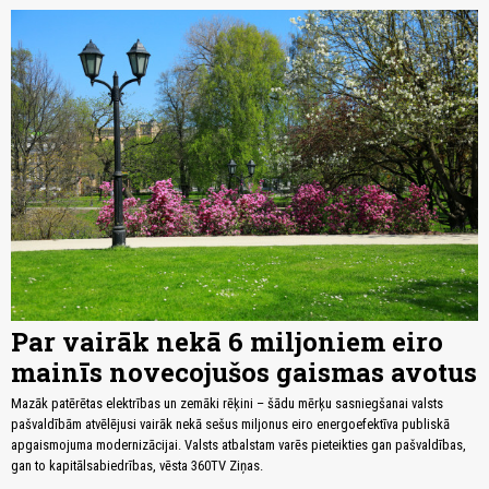
Par vairāk nekā 6 miljoniem eiro
mainīs novecojušos gaismas avotus
Mazāk patērētas elektrības un zemāki rēķini – šādu mērķu sasniegšanai valsts
pašvaldībām atvēlējusi vairāk nekā sešus miljonus eiro energoefektīva publiskā
apgaismojuma modernizācijai. Valsts atbalstam varēs pieteikties gan pašvaldības,
gan to kapitālsabiedrības, vēsta 360TV Ziņas.