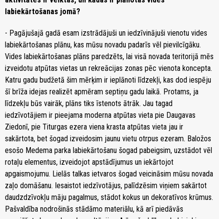
labiekārtošanas jomā?
- Pagājušajā gadā esam izstrādājuši un iedzīvinājuši vienotu vides
labiekārtošanas plānu, kas mūsu novadu padarīs vēl pievilcīgāku.
Vides labiekārtošanas plāns paredzēts, lai visā novada teritorijā mēs
izveidotu atpūtas vietas un rekreācijas zonas pēc vienota koncepta.
Katru gadu budžetā šim mērķim ir ieplānoti līdzekļi, kas dod iespēju
šī brīža idejas realizēt apmēram septiņu gadu laikā. Protams, ja
līdzekļu būs vairāk, plāns tiks īstenots ātrāk. Jau tagad
iedzīvotājiem ir pieejama moderna atpūtas vieta pie Daugavas
Ziedonī, pie Titurgas ezera viena krasta atpūtas vieta jau ir
sakārtota, bet šogad izveidosim jaunu vietu otrpus ezeram. Baložos
esošo Medema parka labiekārtošanu šogad pabeigsim, uzstādot vēl
rotaļu elementus, izveidojot apstādījumus un iekārtojot
apgaismojumu. Lielās talkas ietvaros šogad veicināsim mūsu novada
zaļo domāšanu. Iesaistot iedzīvotājus, palīdzēsim viņiem sakārtot
daudzdzīvokļu māju pagalmus, stādot kokus un dekoratīvos krūmus.
Pašvaldība nodrošinās stādāmo materiālu, kā arī piedāvās