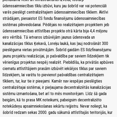
ūdenssaimniecības tīklu izbūvi, kuru jau šobrīd var vai potenciāli
varēs pieslēgt centralizētajiem ūdenssaimniecības tīkliem. Aktīvi
strādājam, piesaistot ES fondu finansējumu ūdenssaimniecības
sistēmas pilnveidošanai. Pēdējais no realizētajiem projektiem jeb
ūdenssaimniecības attīstības projekta otrā kārta bija 4,4 miljonu
eiro vērtībā. Tā ietvaros izbūvējām jaunus ūdensvada un
kanalizācijas tīklus Ķekavā, Loreķu laukā, kas ļauj nodrošināt 300
pieslēguma vietas privātmājām. Šobrīd gaidām ES līdzfinansējumu
jaunu projektu realizācijai, jo pašvaldība par saviem līdzekļiem tik
vērienīgus projektus nespēj realizēt. Piebildīšu, ka privātās apbūves
ciematu attīstītājiem prasām izbūvēt iekšējos tīklus par saviem
līdzekļiem, lai varētu to pievienot pašvaldības centralizētajiem
tīkliem, tur, kur tie ir pieejami. Kamēr nav iespējas pieslēgties
centralizētajai sistēmai, ir pieļaujama decentralizētās kanalizācijas
sistēmu izmantošana, bet arī to mēs monitorējam. Līdz šā gada
beigām, kā to prasa MK noteikumi, pabeigsim decentralizēto
notekūdeņu apsaimniekošanas iekārtu reģistru. Nevar noliegt, ka
šobrīd redzam sekas 2000. gadu sākumā attīstītajās teritorijās, kur