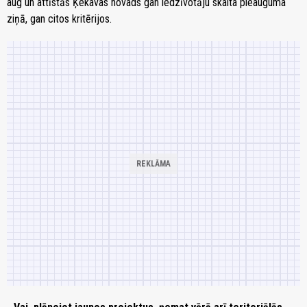
aug un attīstās Ķekavas novads gan iedzīvotāju skaita pieauguma
ziņā, gan citos kritērijos.