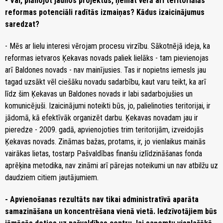
- Vai, plānojot jaunos projektus, ņemat vērā arī teritoriālās
reformas potenciāli radītās izmaiņas? Kādus izaicinājumus
saredzat?
- Mēs ar lielu interesi vērojam procesu virzību. Sākotnējā ideja, ka
reformas ietvaros Ķekavas novads paliek lielāks - tam pievienojas
arī Baldones novads - nav mainījusies. Tas ir nopietns iemesls jau
tagad uzsākt vēl ciešāku novadu sadarbību, kaut varu teikt, ka arī
līdz šim Ķekavas un Baldones novads ir labi sadarbojušies un
komunicējuši. Izaicinājumi noteikti būs, jo, palielinoties teritorijai, ir
jādomā, kā efektīvāk organizēt darbu. Ķekavas novadam jau ir
pieredze - 2009. gadā, apvienojoties trim teritorijām, izveidojās
Ķekavas novads. Zināmas bažas, protams, ir, jo vienlaikus mainās
vairākas lietas, tostarp Pašvaldības finanšu izlīdzināšanas fonda
aprēķina metodika, nav zināmi arī pārejas noteikumi un nav atbilžu uz
daudziem citiem jautājumiem.
- Apvienošanas rezultāts nav tikai administratīvā aparāta
samazināšana un koncentrēšana vienā vietā. Iedzīvotājiem būs