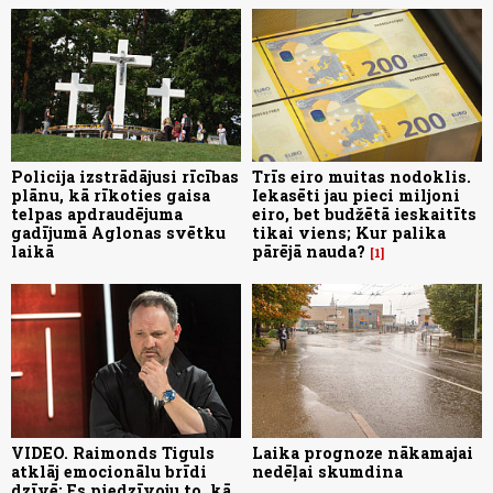
Policija izstrādājusi rīcības
Trīs eiro muitas nodoklis.
plānu, kā rīkoties gaisa
Iekasēti jau pieci miljoni
telpas apdraudējuma
eiro, bet budžētā ieskaitīts
gadījumā Aglonas svētku
tikai viens; Kur palika
laikā
pārējā nauda?
1
VIDEO. Raimonds Tiguls
Laika prognoze nākamajai
atklāj emocionālu brīdi
nedēļai skumdina
dzīvē: Es piedzīvoju to, kā