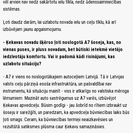
vēl arvien nav nedz sakārtotu ielu tīkla, nedz ūdenssaimniecības
sistēmas.
Ļoti daudz darām, lai uzlabotu novada ielu un ceļu tīklu, kā arī
izbūvējam jaunu apgaismojumu.
- Ķekavas novadu šķērso ļoti noslogotā A7 šoseja, kas, no
vienas puses, ir pluss novadam, bet būtiski ietekmē vietējo
iedzīvotāju komfortu. Vai ir padomā kādi risinājumi, kas
uzlabotu situāciju?
- A7 ir viens no noslogotākajiem autoceļiem Latvijā. Tā ir Latvijas
valsts ceļu pārziņā esoša infrastruktūra, un pašvaldībai nav
instrumentu, kā situāciju mainīt - viss ir atkarīgs no valstiska mēroga
lēmumiem. Mazināt auto sastrēgumus uz A7 varēs, izbūvējot
Ķekavas apvedceļu. Būsim godīgi - jau šobrīd no rītiem izbraukt uz
šoseju ir sarežģīti, un paredzam, ka apvedceļa būvniecības laiks būs
ļoti smags. Ceram, ka būvniecības termiņi neaizkavēsies un
rezultātā satiksmes plūsma caur Ķekavu samazināsies.