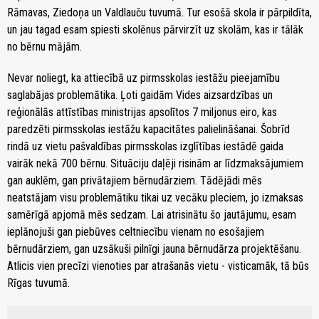
Rāmavas, Ziedoņa un Valdlauču tuvumā. Tur esošā skola ir pārpildīta,
un jau tagad esam spiesti skolēnus pārvirzīt uz skolām, kas ir tālāk
no bērnu mājām.
Nevar noliegt, ka attiecībā uz pirmsskolas iestāžu pieejamību
saglabājas problemātika. Ļoti gaidām Vides aizsardzības un
reģionālās attīstības ministrijas apsolītos 7 miljonus eiro, kas
paredzēti pirmsskolas iestāžu kapacitātes palielināšanai. Šobrīd
rindā uz vietu pašvaldības pirmsskolas izglītības iestādē gaida
vairāk nekā 700 bērnu. Situāciju daļēji risinām ar līdzmaksājumiem
gan auklēm, gan privātajiem bērnudārziem. Tādējādi mēs
neatstājam visu problemātiku tikai uz vecāku pleciem, jo izmaksas
samērīgā apjomā mēs sedzam. Lai atrisinātu šo jautājumu, esam
ieplānojuši gan piebūves celtniecību vienam no esošajiem
bērnudārziem, gan uzsākuši pilnīgi jauna bērnudārza projektēšanu.
Atlicis vien precīzi vienoties par atrašanās vietu - visticamāk, tā būs
Rīgas tuvumā.