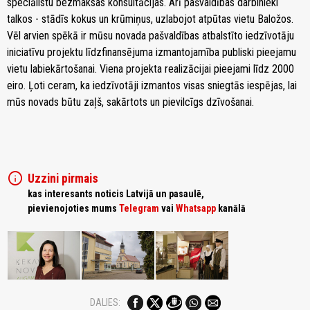
speciālistu bezmaksas konsultācijas. Arī pašvaldības darbinieki
talkos - stādīs kokus un krūmiņus, uzlabojot atpūtas vietu Baložos.
Vēl arvien spēkā ir mūsu novada pašvaldības atbalstīto iedzīvotāju
iniciatīvu projektu līdzfinansējuma izmantojamība publiski pieejamu
vietu labiekārtošanai. Viena projekta realizācijai pieejami līdz 2000
eiro. Ļoti ceram, ka iedzīvotāji izmantos visas sniegtās iespējas, lai
mūs novads būtu zaļš, sakārtots un pievilcīgs dzīvošanai.
info
Uzzini pirmais
kas interesants noticis Latvijā un pasaulē,
pievienojoties mums
Telegram
vai
Whatsapp
kanālā
DALIES: