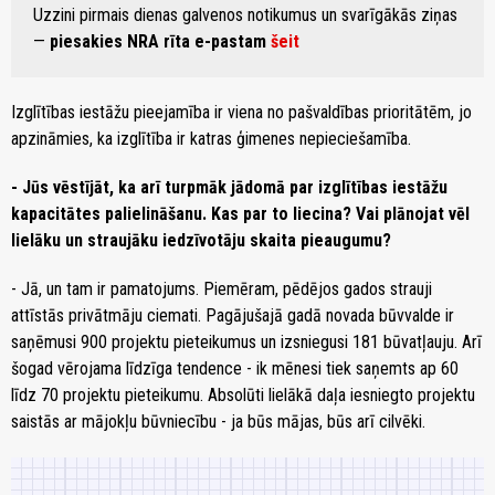
Uzzini pirmais dienas galvenos notikumus un svarīgākās ziņas
—
piesakies NRA rīta e-pastam
šeit
Izglītības iestāžu pieejamība ir viena no pašvaldības prioritātēm, jo
apzināmies, ka izglītība ir katras ģimenes nepieciešamība.
- Jūs vēstījāt, ka arī turpmāk jādomā par izglītības iestāžu
kapacitātes palielināšanu. Kas par to liecina? Vai plānojat vēl
lielāku un straujāku iedzīvotāju skaita pieaugumu?
- Jā, un tam ir pamatojums. Piemēram, pēdējos gados strauji
attīstās privātmāju ciemati. Pagājušajā gadā novada būvvalde ir
saņēmusi 900 projektu pieteikumus un izsniegusi 181 būvatļauju. Arī
šogad vērojama līdzīga tendence - ik mēnesi tiek saņemts ap 60
līdz 70 projektu pieteikumu. Absolūti lielākā daļa iesniegto projektu
saistās ar mājokļu būvniecību - ja būs mājas, būs arī cilvēki.