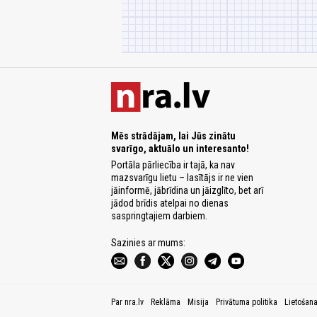
Mēs strādājam, lai Jūs zinātu
svarīgo, aktuālo un interesanto!
Portāla pārliecība ir tajā, ka nav
mazsvarīgu lietu – lasītājs ir ne vien
jāinformē, jābrīdina un jāizglīto, bet arī
jādod brīdis atelpai no dienas
saspringtajiem darbiem.
Sazinies ar mums:
Par nra.lv
Reklāma
Misija
Privātuma politika
Lietošan