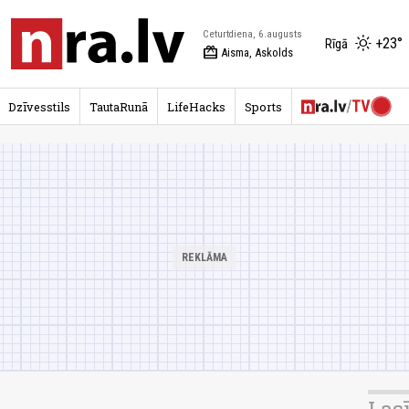
Ceturtdiena, 6.augusts
+23°
Rīgā
redeem
Aisma, Askolds
Dzīvesstils
TautaRunā
LifeHacks
Sports