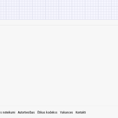
as noteikumi
Autortiesības
Ētikas kodekss
Vakances
Kontakti