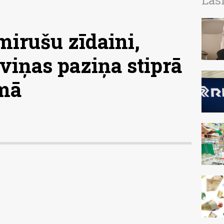
Las
mirušu zīdaini,
viņas paziņa stiprā
umā