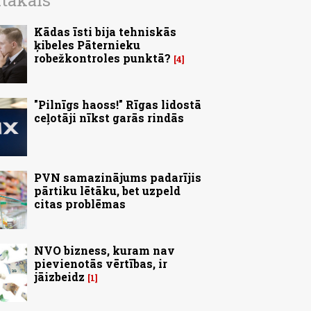
ītākais
Kādas īsti bija tehniskās
ķibeles Pāternieku
robežkontroles punktā?
4
"Pilnīgs haoss!" Rīgas lidostā
ceļotāji nīkst garās rindās
PVN samazinājums padarījis
pārtiku lētāku, bet uzpeld
citas problēmas
NVO bizness, kuram nav
pievienotās vērtības, ir
jāizbeidz
1