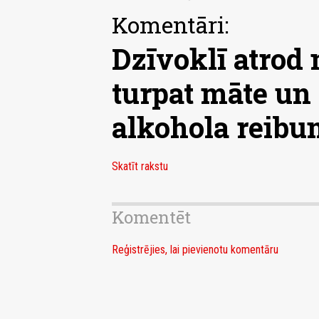
Komentāri:
Dzīvoklī atrod 
turpat māte un 
alkohola reib
Skatīt rakstu
Komentēt
Reģistrējies, lai pievienotu komentāru