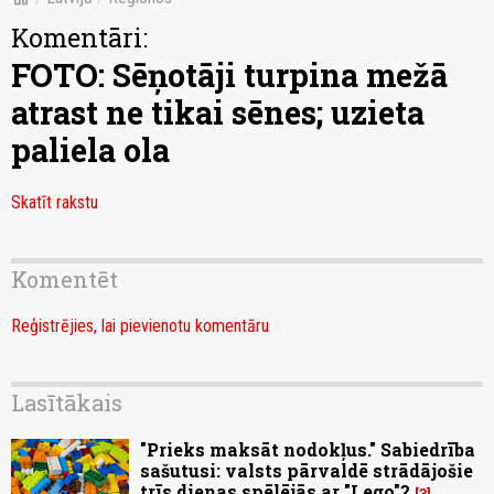
Komentāri:
FOTO: Sēņotāji turpina mežā
atrast ne tikai sēnes; uzieta
paliela ola
Skatīt rakstu
Komentēt
Reģistrējies, lai pievienotu komentāru
Lasītākais
"Prieks maksāt nodokļus." Sabiedrība
sašutusi: valsts pārvaldē strādājošie
trīs dienas spēlējās ar "Lego"?
3