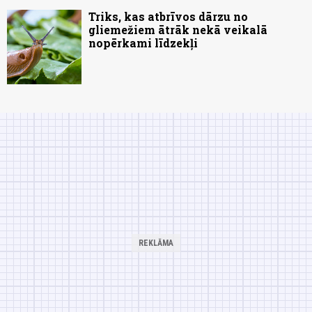
Triks, kas atbrīvos dārzu no
gliemežiem ātrāk nekā veikalā
nopērkami līdzekļi