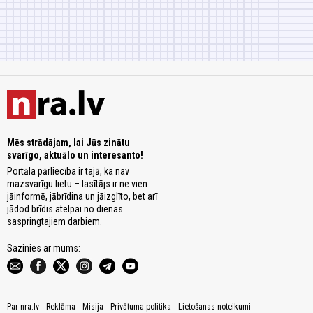
Mēs strādājam, lai Jūs zinātu
svarīgo, aktuālo un interesanto!
Portāla pārliecība ir tajā, ka nav
mazsvarīgu lietu – lasītājs ir ne vien
jāinformē, jābrīdina un jāizglīto, bet arī
jādod brīdis atelpai no dienas
saspringtajiem darbiem.
Sazinies ar mums:
Par nra.lv
Reklāma
Misija
Privātuma politika
Lietošanas noteikumi