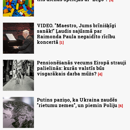
VIDEO. "Maestro, Jums brīnišķīgi
sanāk!" Ļaudis sajūsmā par
Raimonda Paula negaidīto rīcību
koncertā
1
Pensionēšanās vecums Eiropā strauji
palielinās: kurās valstīs būs
visgarākais darba mūžs?
4
Putins paziņo, ka Ukraina zaudēs
"rietumu zemes", un piemin Poliju
6