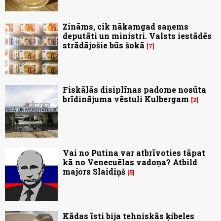
Zināms, cik nākamgad saņems
deputāti un ministri. Valsts iestādēs
strādājošie būs šokā
7
Fiskālās disiplīnas padome nosūta
brīdinājuma vēstuli Kulbergam
2
Vai no Putina var atbrīvoties tāpat
kā no Venecuēlas vadoņa? Atbild
majors Slaidiņš
5
Kādas īsti bija tehniskās ķibeles