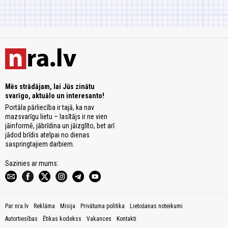
Mēs strādājam, lai Jūs zinātu
svarīgo, aktuālo un interesanto!
Portāla pārliecība ir tajā, ka nav
mazsvarīgu lietu – lasītājs ir ne vien
jāinformē, jābrīdina un jāizglīto, bet arī
jādod brīdis atelpai no dienas
saspringtajiem darbiem.
Sazinies ar mums:
Par nra.lv
Reklāma
Misija
Privātuma politika
Lietošanas noteikumi
Autortiesības
Ētikas kodekss
Vakances
Kontakti