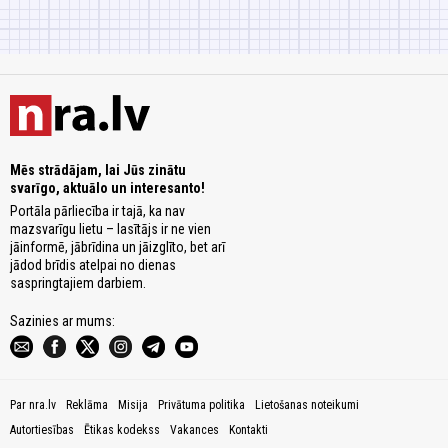
Mēs strādājam, lai Jūs zinātu
svarīgo, aktuālo un interesanto!
Portāla pārliecība ir tajā, ka nav
mazsvarīgu lietu – lasītājs ir ne vien
jāinformē, jābrīdina un jāizglīto, bet arī
jādod brīdis atelpai no dienas
saspringtajiem darbiem.
Sazinies ar mums:
Par nra.lv
Reklāma
Misija
Privātuma politika
Lietošanas noteikumi
Autortiesības
Ētikas kodekss
Vakances
Kontakti