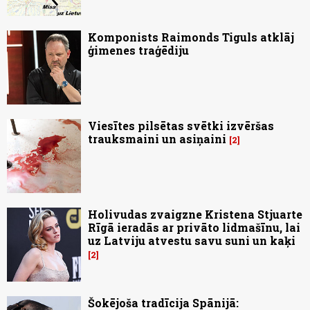
Komponists Raimonds Tiguls atklāj
ģimenes traģēdiju
Viesītes pilsētas svētki izvēršas
trauksmaini un asiņaini
2
Holivudas zvaigzne Kristena Stjuarte
Rīgā ieradās ar privāto lidmašīnu, lai
uz Latviju atvestu savu suni un kaķi
2
Šokējoša tradīcija Spānijā: