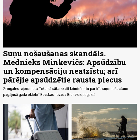
Suņu nošaušanas skandāls.
Mednieks Minkevičs: Apsūdzību
un kompensāciju neatzīstu; arī
pārējie apsūdzētie rausta plecus
Zemgales rajona tiesa Tukumā sāka skatīt krimināllietu par trīs suņu nošaušanu
pagājušā gada oktobrī Bauskas novada Brunavas pagastā.