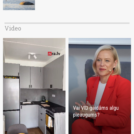
Video
Vai VID gaidāms algu
pieaugums?