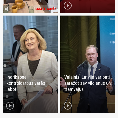
play_circle
volume_mute
SKATĪT VAIRĀK
Indriksone:
Valainis: Latvija var pati
kontroldarbus varēs
saražot sev vilcienus un
labot!
tramvajus
play_circle
play_circle