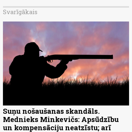
Svarīgākais
Suņu nošaušanas skandāls.
Mednieks Minkevičs: Apsūdzību
un kompensāciju neatzīstu; arī