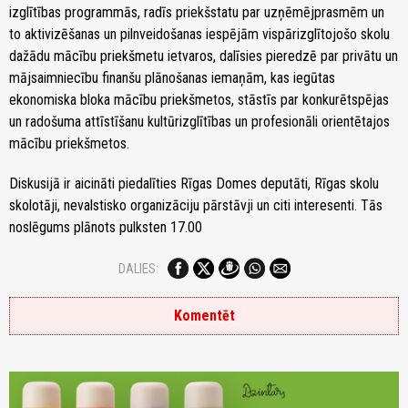
izglītības programmās, radīs priekšstatu par uzņēmējprasmēm un
to aktivizēšanas un pilnveidošanas iespējām vispārizglītojošo skolu
dažādu mācību priekšmetu ietvaros, dalīsies pieredzē par privātu un
mājsaimniecību finanšu plānošanas iemaņām, kas iegūtas
ekonomiska bloka mācību priekšmetos, stāstīs par konkurētspējas
un radošuma attīstīšanu kultūrizglītības un profesionāli orientētajos
mācību priekšmetos.
Diskusijā ir aicināti piedalīties Rīgas Domes deputāti, Rīgas skolu
skolotāji, nevalstisko organizāciju pārstāvji un citi interesenti. Tās
noslēgums plānots pulksten 17.00
DALIES:
Komentēt