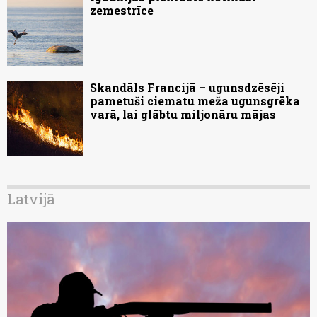
zemestrīce
Skandāls Francijā – ugunsdzēsēji
pametuši ciematu meža ugunsgrēka
varā, lai glābtu miljonāru mājas
Latvijā