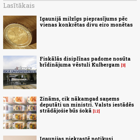
Lasītākais
Igaunijā milzīgs pieprasījums pēc
vienas konkrētas divu eiro monētas
Fiskālās disiplīnas padome nosūta
brīdinājuma vēstuli Kulbergam
3
Zināms, cik nākamgad saņems
deputāti un ministri. Valsts iestādēs
strādājošie būs šokā
12
Igaunijas piekrastē notikusi