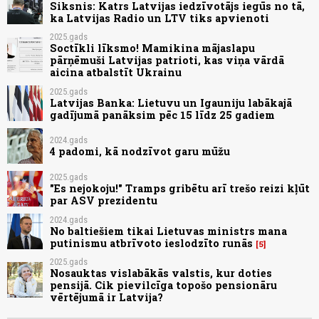
Siksnis: Katrs Latvijas iedzīvotājs iegūs no tā,
ka Latvijas Radio un LTV tiks apvienoti
2025.gads
Soctīkli līksmo! Mamikina mājaslapu
pārņēmuši Latvijas patrioti, kas viņa vārdā
aicina atbalstīt Ukrainu
2025.gads
Latvijas Banka: Lietuvu un Igauniju labākajā
gadījumā panāksim pēc 15 līdz 25 gadiem
2024.gads
4 padomi, kā nodzīvot garu mūžu
2025.gads
"Es nejokoju!" Tramps gribētu arī trešo reizi kļūt
par ASV prezidentu
2024.gads
No baltiešiem tikai Lietuvas ministrs mana
putinismu atbrīvoto ieslodzīto runās
5
2025.gads
Nosauktas vislabākās valstis, kur doties
pensijā. Cik pievilcīga topošo pensionāru
vērtējumā ir Latvija?