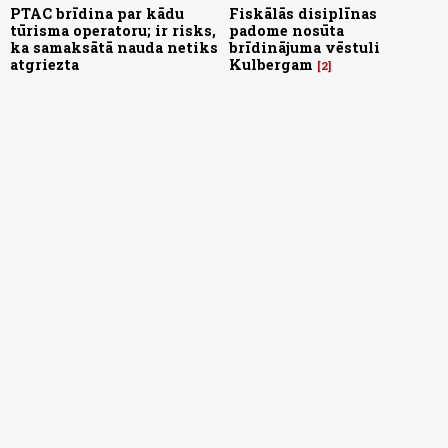
PTAC brīdina par kādu
Fiskālās disiplīnas
tūrisma operatoru; ir risks,
padome nosūta
ka samaksātā nauda netiks
brīdinājuma vēstuli
atgriezta
Kulbergam
2