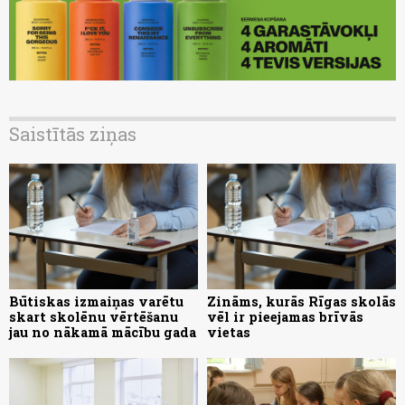
Saistītās ziņas
Būtiskas izmaiņas varētu
Zināms, kurās Rīgas skolās
skart skolēnu vērtēšanu
vēl ir pieejamas brīvās
jau no nākamā mācību gada
vietas