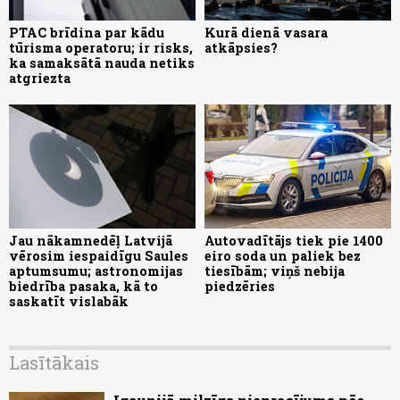
PTAC brīdina par kādu
Kurā dienā vasara
tūrisma operatoru; ir risks,
atkāpsies?
ka samaksātā nauda netiks
atgriezta
Jau nākamnedēļ Latvijā
Autovadītājs tiek pie 1400
vērosim iespaidīgu Saules
eiro soda un paliek bez
aptumsumu; astronomijas
tiesībām; viņš nebija
biedrība pasaka, kā to
piedzēries
saskatīt vislabāk
Lasītākais