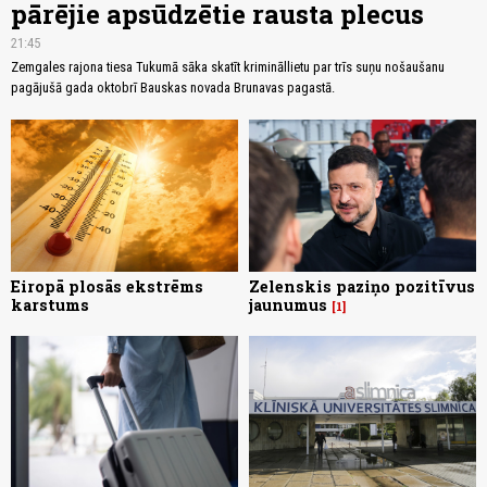
pārējie apsūdzētie rausta plecus
21:45
Zemgales rajona tiesa Tukumā sāka skatīt krimināllietu par trīs suņu nošaušanu
pagājušā gada oktobrī Bauskas novada Brunavas pagastā.
Eiropā plosās ekstrēms
Zelenskis paziņo pozitīvus
karstums
jaunumus
1