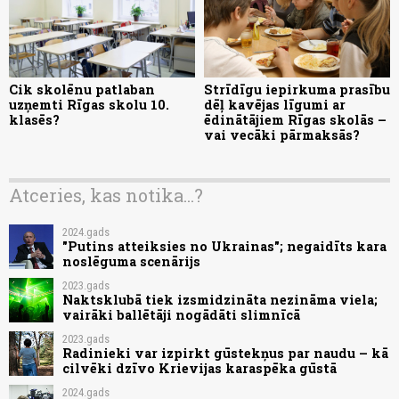
Cik skolēnu patlaban
Strīdīgu iepirkuma prasību
uzņemti Rīgas skolu 10.
dēļ kavējas līgumi ar
klasēs?
ēdinātājiem Rīgas skolās –
vai vecāki pārmaksās?
Atceries, kas notika...?
2024.gads
"Putins atteiksies no Ukrainas"; negaidīts kara
noslēguma scenārijs
2023.gads
Naktsklubā tiek izsmidzināta nezināma viela;
vairāki ballētāji nogādāti slimnīcā
2023.gads
Radinieki var izpirkt gūstekņus par naudu – kā
cilvēki dzīvo Krievijas karaspēka gūstā
2024.gads