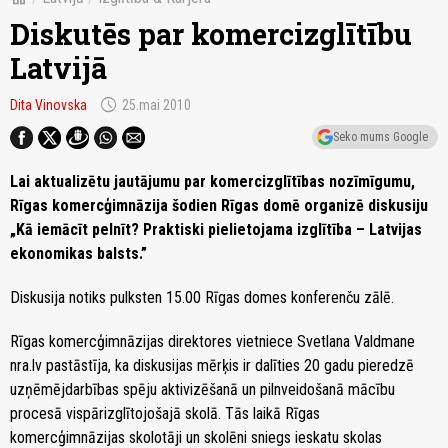
Diskutēs par komercizglītību
Latvijā
schedule
Dita Vinovska
25.mai 2010
Seko mums Google
Lai aktualizētu jautājumu par komercizglītības nozīmīgumu,
Rīgas komercģimnāzija šodien Rīgas domē organizē diskusiju
„Kā iemācīt pelnīt? Praktiski pielietojama izglītība – Latvijas
ekonomikas balsts.”
Diskusija notiks pulksten 15.00 Rīgas domes konferenču zālē.
Rīgas komercģimnāzijas direktores vietniece Svetlana Valdmane
nra.lv pastāstīja, ka diskusijas mērķis ir dalīties 20 gadu pieredzē
uzņēmējdarbības spēju aktivizēšanā un pilnveidošanā mācību
procesā vispārizglītojošajā skolā. Tās laikā Rīgas
komercģimnāzijas skolotāji un skolēni sniegs ieskatu skolas