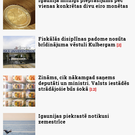
Igaunijā milzīgs pieprasījums pēc
vienas konkrētas divu eiro monētas
Fiskālās disiplīnas padome nosūta
brīdinājuma vēstuli Kulbergam
2
Zināms, cik nākamgad saņems
deputāti un ministri. Valsts iestādēs
strādājošie būs šokā
12
Igaunijas piekrastē notikusi
zemestrīce