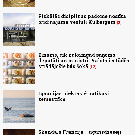
Fiskālās disiplīnas padome nosūta
brīdinājuma vēstuli Kulbergam
2
Zināms, cik nākamgad saņems
deputāti un ministri. Valsts iestādēs
strādājošie būs šokā
12
Igaunijas piekrastē notikusi
zemestrīce
Skandāls Francijā – ugunsdzēsēji