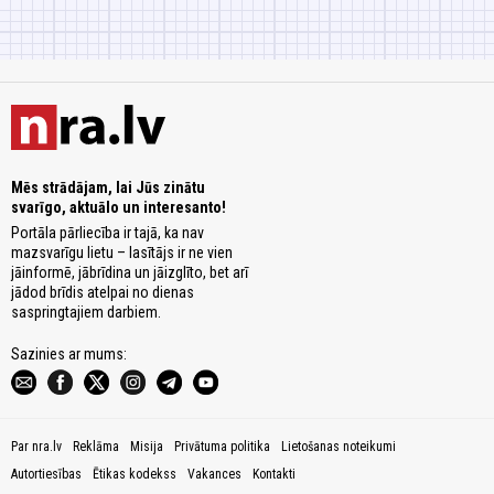
Mēs strādājam, lai Jūs zinātu
svarīgo, aktuālo un interesanto!
Portāla pārliecība ir tajā, ka nav
mazsvarīgu lietu – lasītājs ir ne vien
jāinformē, jābrīdina un jāizglīto, bet arī
jādod brīdis atelpai no dienas
saspringtajiem darbiem.
Sazinies ar mums:
Par nra.lv
Reklāma
Misija
Privātuma politika
Lietošanas noteikumi
Autortiesības
Ētikas kodekss
Vakances
Kontakti