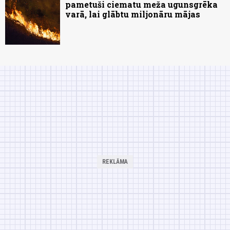
pametuši ciematu meža ugunsgrēka
varā, lai glābtu miljonāru mājas