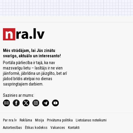
Mēs strādājam, lai Jūs zinātu
svarīgo, aktuālo un interesanto!
Portāla pārliecība ir tajā, ka nav
mazsvarīgu lietu – lasītājs ir ne vien
jāinformē, jābrīdina un jāizglīto, bet arī
jādod brīdis atelpai no dienas
saspringtajiem darbiem.
Sazinies ar mums:
Par nra.lv
Reklāma
Misija
Privātuma politika
Lietošanas noteikumi
Autortiesības
Ētikas kodekss
Vakances
Kontakti