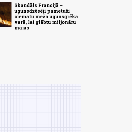
Skandāls Francijā –
ugunsdzēsēji pametuši
ciematu meža ugunsgrēka
varā, lai glābtu miljonāru
mājas