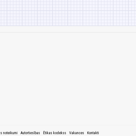
as noteikumi
Autortiesības
Ētikas kodekss
Vakances
Kontakti