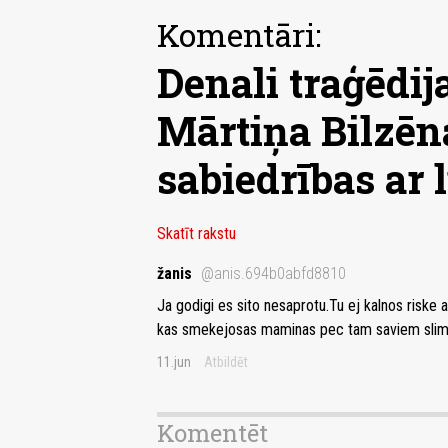
Komentāri:
Denali traģēdij
Mārtiņa Bilzēn
sabiedrības ar
Skatīt rakstu
žanis
@anis.694b0abfd8810
Ja godigi es sito nesaprotu.Tu ej kalnos riske 
kas smekejosas maminas pec tam saviem slimaj
11.jun
Atbildēt
Komentēt