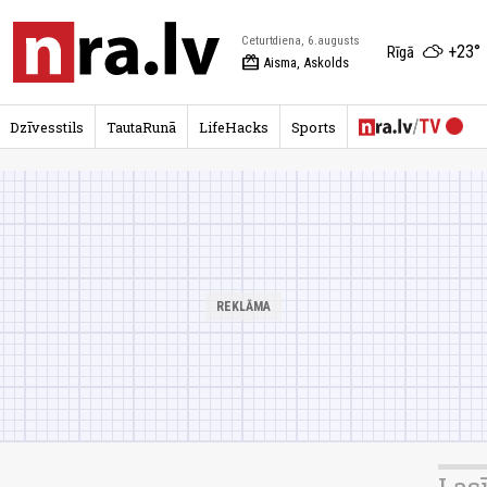
Ceturtdiena, 6.augusts
+23°
Rīgā
redeem
Aisma, Askolds
Dzīvesstils
TautaRunā
LifeHacks
Sports