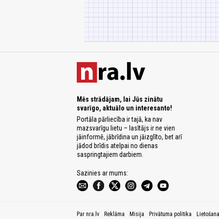
Mēs strādājam, lai Jūs zinātu
svarīgo, aktuālo un interesanto!
Portāla pārliecība ir tajā, ka nav
mazsvarīgu lietu – lasītājs ir ne vien
jāinformē, jābrīdina un jāizglīto, bet arī
jādod brīdis atelpai no dienas
saspringtajiem darbiem.
Sazinies ar mums:
Par nra.lv
Reklāma
Misija
Privātuma politika
Lietošan