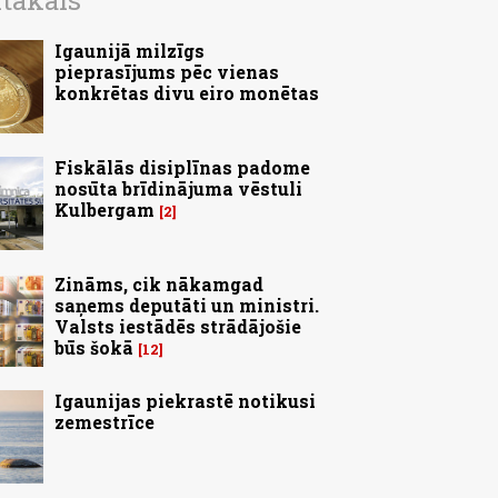
ītākais
Igaunijā milzīgs
pieprasījums pēc vienas
konkrētas divu eiro monētas
Fiskālās disiplīnas padome
nosūta brīdinājuma vēstuli
Kulbergam
2
Zināms, cik nākamgad
saņems deputāti un ministri.
Valsts iestādēs strādājošie
būs šokā
12
Igaunijas piekrastē notikusi
zemestrīce