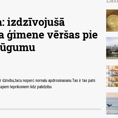
Las
a: izdzīvojušā
a ģimene vēršas pie
 lūgumu
ar dzivibu,tacu noperc nornalu apdrosinasanu.Tas ir tas pats
iem leprikoniem lidz palidzibu