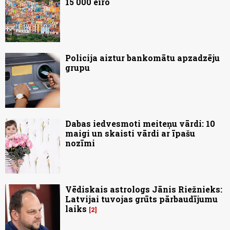
15 000 eiro
Policija aiztur bankomātu apzadzēju
grupu
Dabas iedvesmoti meiteņu vārdi: 10
maigi un skaisti vārdi ar īpašu
nozīmi
Vēdiskais astrologs Jānis Riežnieks:
Latvijai tuvojas grūts pārbaudījumu
laiks
2