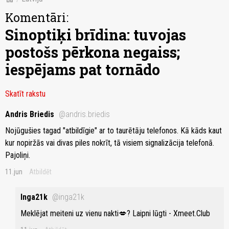
Komentāri:
Sinoptiķi brīdina: tuvojas
postošs pērkona negaiss;
iespējams pat tornādo
Skatīt rakstu
Andris Briedis
@andris.briedis
Nojūgušies tagad "atbildīgie" ar to taurētāju telefonos. Kā kāds kaut
kur nopiržās vai divas piles nokrīt, tā visiem signalizācija telefonā.
Pajoliņi.
11.jun
Atbildēt
Inga21k
@inga21k
Meklējat meiteni uz vienu nakti💋? Laipni lūgti - Xmeet.Club