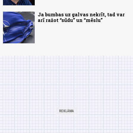
Ja bumbas uz galvas nekrīt, tad var
arī ražot “sūdu” un “mēslu”