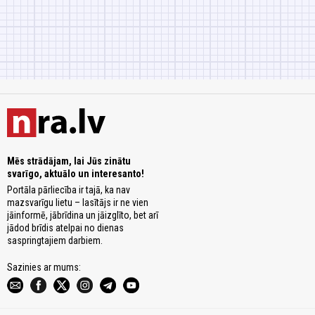
Mēs strādājam, lai Jūs zinātu
svarīgo, aktuālo un interesanto!
Portāla pārliecība ir tajā, ka nav
mazsvarīgu lietu – lasītājs ir ne vien
jāinformē, jābrīdina un jāizglīto, bet arī
jādod brīdis atelpai no dienas
saspringtajiem darbiem.
Sazinies ar mums: