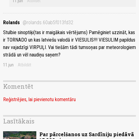
11.jun
Atbildēt
Rolands
@rolands.60ab5f013fd32
Stulbie sinoptiķi(tas ir maigākais vērtējums) Pamēginiet uzzināt, kas
ir TORNADO un kas latviešu valodā ir VIESULIS!!! VIESULIM papildus
nav vajadzīgi VIRPUĻI. Vai tiešām tādi tumsoņas par meteorologiem
strādā un vēl naudiņu saņem?
11.jun
Atbildēt
Komentēt
Reģistrējies, lai pievienotu komentāru
Lasītākais
Par pārcelšanos uz Sardīniju piedāvā