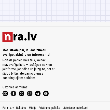
Mēs strādājam, lai Jūs zinātu
svarīgo, aktuālo un interesanto!
Portāla pārliecība ir tajā, ka nav
mazsvarīgu lietu – lasītājs ir ne vien
jāinformē, jābrīdina un jāizglīto, bet arī
jādod brīdis atelpai no dienas
saspringtajiem darbiem.
Sazinies ar mums:
Par nra.lv
Reklāma
Misija
Privātuma politika
Lietošanas noteikumi