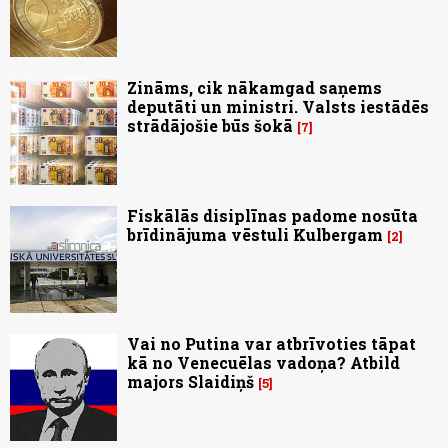
Zināms, cik nākamgad saņems
deputāti un ministri. Valsts iestādēs
strādājošie būs šokā
7
Fiskālās disiplīnas padome nosūta
brīdinājuma vēstuli Kulbergam
2
Vai no Putina var atbrīvoties tāpat
kā no Venecuēlas vadoņa? Atbild
majors Slaidiņš
5