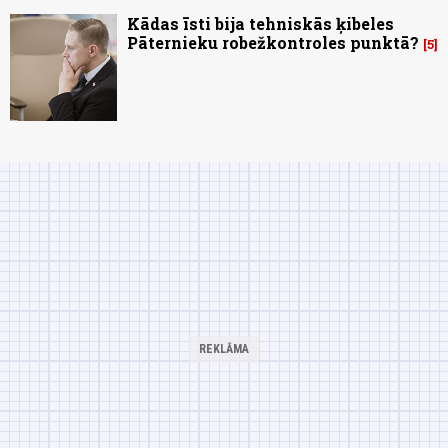
Kādas īsti bija tehniskās ķibeles
Pāternieku robežkontroles punktā?
5