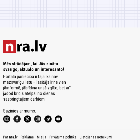
Mēs strādājam, lai Jūs zinātu
svarīgo, aktuālo un interesanto!
Portāla pārliecība ir tajā, ka nav
mazsvarīgu lietu – lasītājs ir ne vien
jāinformē, jābrīdina un jāizglīto, bet arī
jādod brīdis atelpai no dienas
saspringtajiem darbiem.
Sazinies ar mums:
Par nra.lv
Reklāma
Misija
Privātuma politika
Lietošanas noteikumi