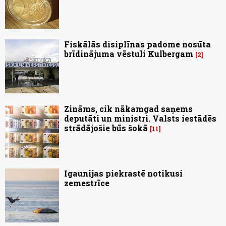
Fiskālās disiplīnas padome nosūta
brīdinājuma vēstuli Kulbergam
2
Zināms, cik nākamgad saņems
deputāti un ministri. Valsts iestādēs
strādājošie būs šokā
11
Igaunijas piekrastē notikusi
zemestrīce