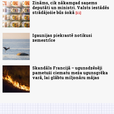
Zināms, cik nākamgad saņems
deputāti un ministri. Valsts iestādēs
strādājošie būs šokā
11
Igaunijas piekrastē notikusi
zemestrīce
Skandāls Francijā – ugunsdzēsēji
pametuši ciematu meža ugunsgrēka
varā, lai glābtu miljonāru mājas