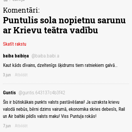
Komentāri:
Puntulis sola nopietnu sarunu
ar Krievu teātra vadību
Skatīt rakstu
baiba baibiņa
@baiba.baibi.a
Kaut kāds dīvains, dzeltenīgs šķidrums tiem ratniekiem galvā...
3.jun
Atbildēt
Guntis
@guntis.643137c4b3f42
Šis ir būtiskākais punkts valsts pastāvēšanai! Ja uzraksta krievu
valodā nebūs, bērni dzims vairumā, ekonomika skries debesīs, Rail
un Air baltiki pildīs valsts maku! Viss Puntuļa rokās!
7.jun
Atbildēt