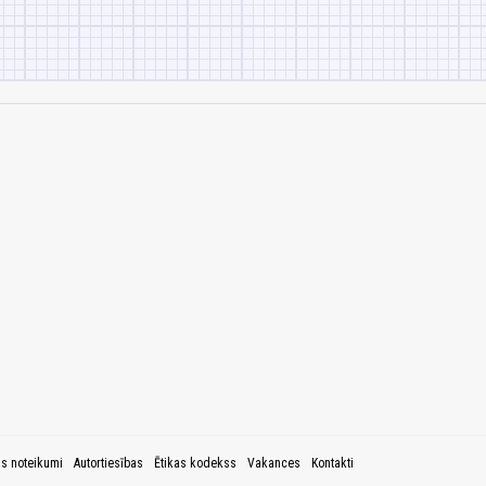
as noteikumi
Autortiesības
Ētikas kodekss
Vakances
Kontakti