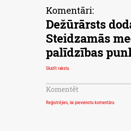
Komentāri:
Dežūrārsts doda
Steidzamās me
palīdzības pun
Skatīt rakstu
Komentēt
Reģistrējies, lai pievienotu komentāru