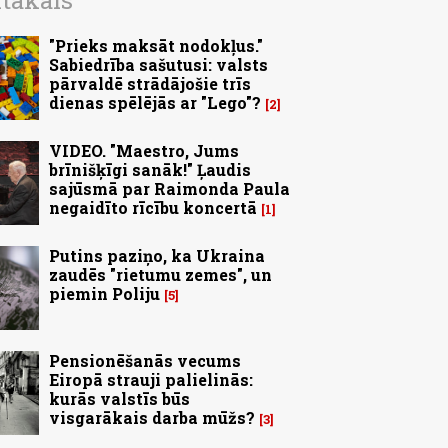
ītākais
"Prieks maksāt nodokļus."
Sabiedrība sašutusi: valsts
pārvaldē strādājošie trīs
dienas spēlējās ar "Lego"?
2
VIDEO. "Maestro, Jums
brīnišķīgi sanāk!" Ļaudis
sajūsmā par Raimonda Paula
negaidīto rīcību koncertā
1
Putins paziņo, ka Ukraina
zaudēs "rietumu zemes", un
piemin Poliju
5
Pensionēšanās vecums
Eiropā strauji palielinās:
kurās valstīs būs
visgarākais darba mūžs?
3