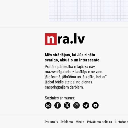
Mēs strādājam, lai Jūs zinātu
svarīgo, aktuālo un interesanto!
Portāla pārliecība ir tajā, ka nav
mazsvarīgu lietu – lasītājs ir ne vien
jāinformē, jābrīdina un jāizglīto, bet arī
jādod brīdis atelpai no dienas
saspringtajiem darbiem.
Sazinies ar mums:
Par nra.lv
Reklāma
Misija
Privātuma politika
Lietošan