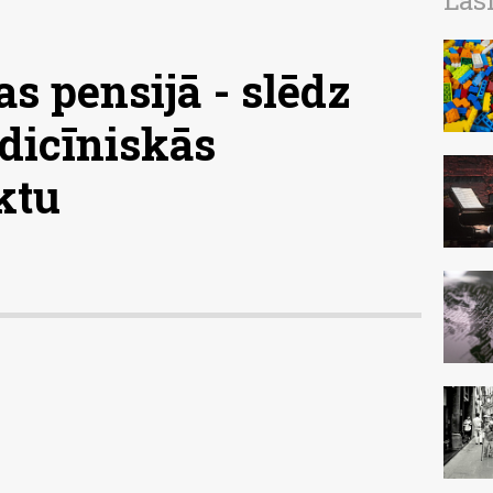
Las
s pensijā - slēdz
dicīniskās
ktu