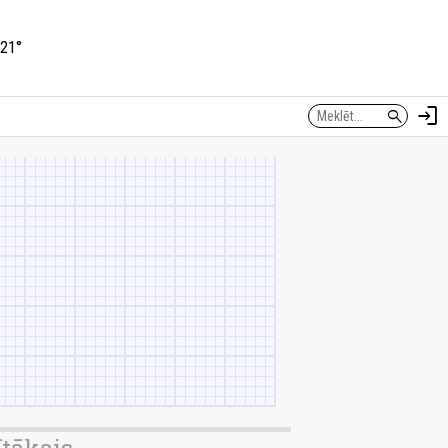
21°
login
search