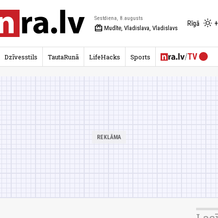
Sestdiena, 8.augusts
+
Rīgā
redeem
Mudīte, Vladislava, Vladislavs
Dzīvesstils
TautaRunā
LifeHacks
Sports