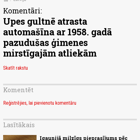
Komentāri:
Upes gultnē atrasta
automašīna ar 1958. gadā
pazudušas ģimenes
mirstīgajām atliekām
Skatīt rakstu
Komentēt
Reģistrējies, lai pievienotu komentāru
Lasītākais
Igaunijā milzīgs pieprasījums pēc