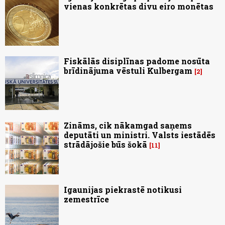
vienas konkrētas divu eiro monētas
Fiskālās disiplīnas padome nosūta
brīdinājuma vēstuli Kulbergam
2
Zināms, cik nākamgad saņems
deputāti un ministri. Valsts iestādēs
strādājošie būs šokā
11
Igaunijas piekrastē notikusi
zemestrīce