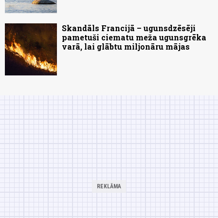
Skandāls Francijā – ugunsdzēsēji
pametuši ciematu meža ugunsgrēka
varā, lai glābtu miljonāru mājas