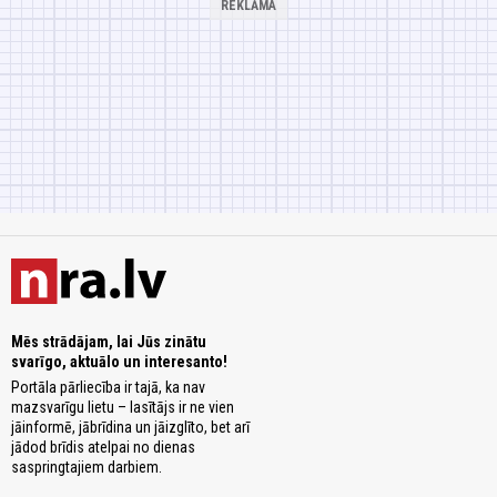
Mēs strādājam, lai Jūs zinātu
svarīgo, aktuālo un interesanto!
Portāla pārliecība ir tajā, ka nav
mazsvarīgu lietu – lasītājs ir ne vien
jāinformē, jābrīdina un jāizglīto, bet arī
jādod brīdis atelpai no dienas
saspringtajiem darbiem.