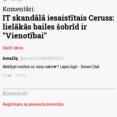
Komentāri:
IT skandālā iesaistītais Ceruss:
lielākās bailes šobrīd ir
“Vienotībai”
Skatīt rakstu
Anna23q
@anna23q.69bef80306f7c
Meklējat meiteni uz vienu nakti💋? Laipni lūgti - Xmeet.Club
17.apr
Atbildēt
Komentēt
Reģistrējies, lai pievienotu komentāru