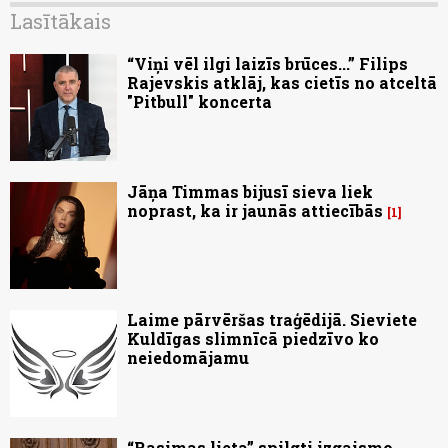
Lasītākais
“Viņi vēl ilgi laizīs brūces...” Filips
Rajevskis atklāj, kas cietīs no atceltā
"Pitbull" koncerta
Jāņa Timmas bijusī sieva liek
noprast, ka ir jaunās attiecībās
1
Laime pārvēršas traģēdijā. Sieviete
Kuldīgas slimnīcā piedzīvo ko
neiedomājamu
“Rasimas lieta” spilgti izgaismo