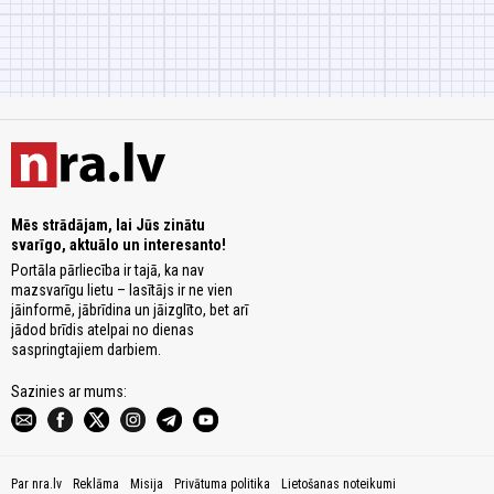
Mēs strādājam, lai Jūs zinātu
svarīgo, aktuālo un interesanto!
Portāla pārliecība ir tajā, ka nav
mazsvarīgu lietu – lasītājs ir ne vien
jāinformē, jābrīdina un jāizglīto, bet arī
jādod brīdis atelpai no dienas
saspringtajiem darbiem.
Sazinies ar mums:
Par nra.lv
Reklāma
Misija
Privātuma politika
Lietošanas noteikumi