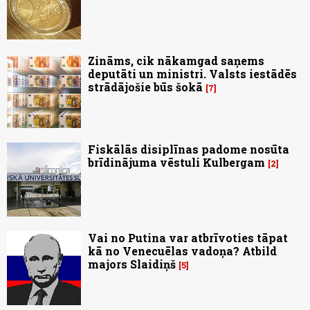
Zināms, cik nākamgad saņems
deputāti un ministri. Valsts iestādēs
strādājošie būs šokā
7
Fiskālās disiplīnas padome nosūta
brīdinājuma vēstuli Kulbergam
2
Vai no Putina var atbrīvoties tāpat
kā no Venecuēlas vadoņa? Atbild
majors Slaidiņš
5