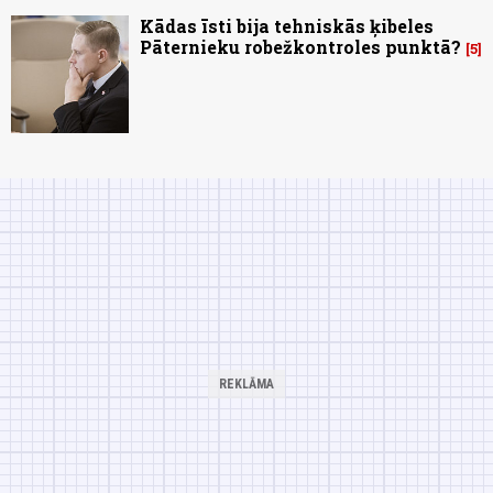
Kādas īsti bija tehniskās ķibeles
Pāternieku robežkontroles punktā?
5