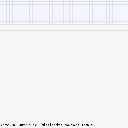
as noteikumi
Autortiesības
Ētikas kodekss
Vakances
Kontakti