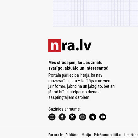
Mēs strādājam, lai Jūs zinātu
svarīgo, aktuālo un interesanto!
Portāla pārliecība ir tajā, ka nav
mazsvarīgu lietu – lasītājs ir ne vien
jāinformē, jābrīdina un jāizglīto, bet arī
jādod brīdis atelpai no dienas
saspringtajiem darbiem.
Sazinies ar mums:
Par nra.lv
Reklāma
Misija
Privātuma politika
Lietošan