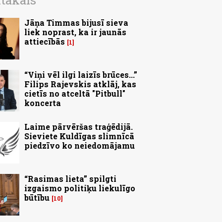
ītākais
Jāņa Timmas bijusī sieva
liek noprast, ka ir jaunās
attiecībās
1
“Viņi vēl ilgi laizīs brūces...”
Filips Rajevskis atklāj, kas
cietīs no atceltā "Pitbull"
koncerta
Laime pārvēršas traģēdijā.
Sieviete Kuldīgas slimnīcā
piedzīvo ko neiedomājamu
“Rasimas lieta” spilgti
izgaismo politiķu liekulīgo
būtību
10