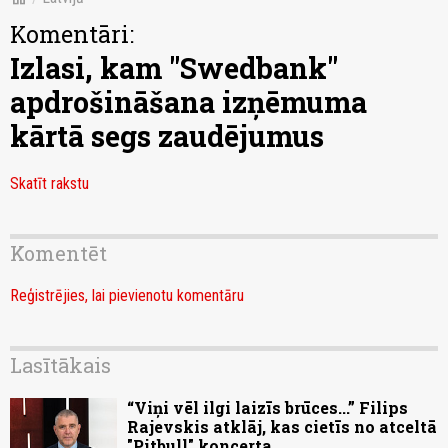
Komentāri:
Izlasi, kam "Swedbank"
apdrošināšana izņēmuma
kārtā segs zaudējumus
Skatīt rakstu
Komentēt
Reģistrējies, lai pievienotu komentāru
Lasītākais
“Viņi vēl ilgi laizīs brūces...” Filips
Rajevskis atklāj, kas cietīs no atceltā
"Pitbull" koncerta