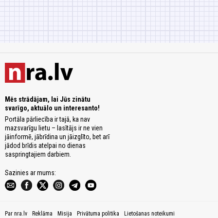
Mēs strādājam, lai Jūs zinātu
svarīgo, aktuālo un interesanto!
Portāla pārliecība ir tajā, ka nav
mazsvarīgu lietu – lasītājs ir ne vien
jāinformē, jābrīdina un jāizglīto, bet arī
jādod brīdis atelpai no dienas
saspringtajiem darbiem.
Sazinies ar mums:
Par nra.lv
Reklāma
Misija
Privātuma politika
Lietošanas noteikumi