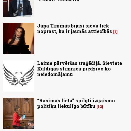
Jāņa Timmas bijusī sieva liek
noprast, ka ir jaunās attiecībās
1
Laime pārvēršas traģēdijā. Sieviete
Kuldīgas slimnīcā piedzīvo ko
neiedomājamu
“Rasimas lieta” spilgti izgaismo
politiķu liekulīgo būtību
12