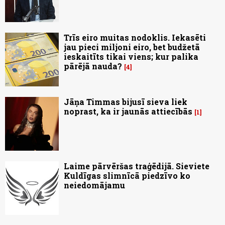
Trīs eiro muitas nodoklis. Iekasēti
jau pieci miljoni eiro, bet budžetā
ieskaitīts tikai viens; kur palika
pārējā nauda?
4
Jāņa Timmas bijusī sieva liek
noprast, ka ir jaunās attiecībās
1
Laime pārvēršas traģēdijā. Sieviete
Kuldīgas slimnīcā piedzīvo ko
neiedomājamu