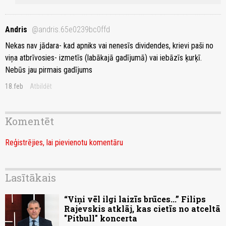
Andris
@andris.65e0239bc0ffd
Nekas nav jādara- kad apniks vai nenesīs dividendes, krievi paši no
viņa atbrīvosies- izmetīs (labākajā gadījumā) vai iebāzīs ķurķī.
Nebūs jau pirmais gadījums
18.feb
Atbildēt
Komentēt
Reģistrējies, lai pievienotu komentāru
Lasītākais
“Viņi vēl ilgi laizīs brūces...” Filips
Rajevskis atklāj, kas cietīs no atceltā
"Pitbull" koncerta