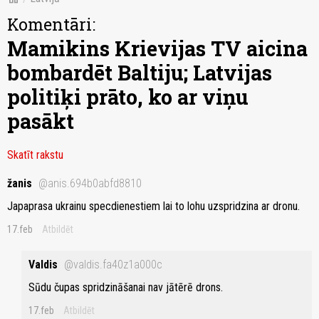
Komentāri:
Mamikins Krievijas TV aicina
bombardēt Baltiju; Latvijas
politiķi prāto, ko ar viņu
pasākt
Skatīt rakstu
žanis
@anis.694b0abfd8810
Japaprasa ukrainu specdienestiem lai to lohu uzspridzina ar dronu.
17.feb
Atbildēt
Valdis
@valdis.fa40z1a000c
Sūdu čupas spridzināšanai nav jātērē drons.
17.feb
Atbildēt