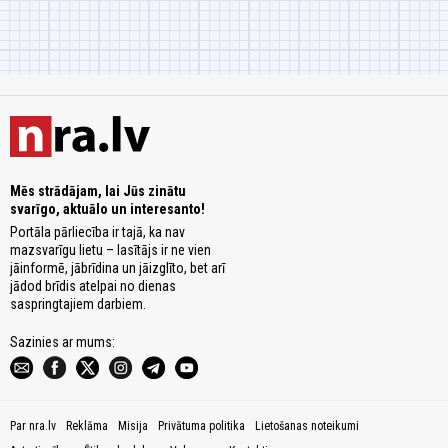
Mēs strādājam, lai Jūs zinātu
svarīgo, aktuālo un interesanto!
Portāla pārliecība ir tajā, ka nav
mazsvarīgu lietu – lasītājs ir ne vien
jāinformē, jābrīdina un jāizglīto, bet arī
jādod brīdis atelpai no dienas
saspringtajiem darbiem.
Sazinies ar mums:
Par nra.lv
Reklāma
Misija
Privātuma politika
Lietošanas noteikumi