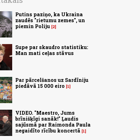
ītākais
Putins paziņo, ka Ukraina
zaudēs "rietumu zemes", un
piemin Poliju
2
Supe par skaudro statistiku:
Man mati ceļas stāvus
Par pārcelšanos uz Sardīniju
piedāvā 15 000 eiro
1
VIDEO. "Maestro, Jums
brīnišķīgi sanāk!" Ļaudis
sajūsmā par Raimonda Paula
negaidīto rīcību koncertā
1