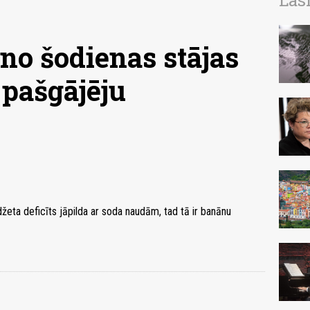
Las
 no šodienas stājas
 pašgājēju
udžeta deficīts jāpilda ar soda naudām, tad tā ir banānu