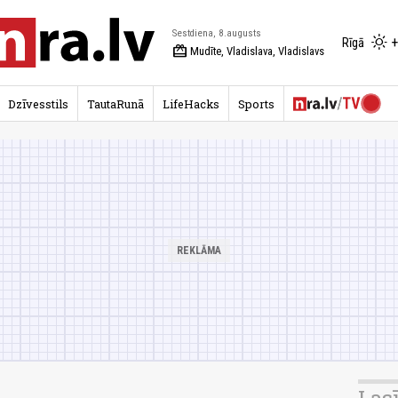
Sestdiena, 8.augusts
+
Rīgā
redeem
Mudīte, Vladislava, Vladislavs
Dzīvesstils
TautaRunā
LifeHacks
Sports