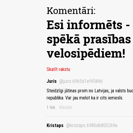
Komentāri:
Esi informēts -
spēkā prasības
velosipēdiem!
Skatīt rakstu
Juris
@juris.6965d1ef4584d
Steidzīgi jātinas prom no Latvijas, ja valsts b
republika. Var jau melot ka ir cits iemesls.
1.feb
Atbildēt
Kristaps
@kristaps.6980d6800269e