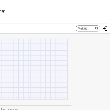
19°
login
search