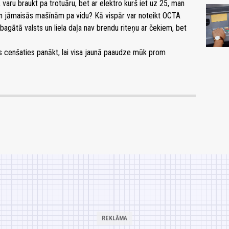
, varu braukt pa trotuāru, bet ar elektro kurš iet uz 25, man
n jāmaisās mašīnām pa vidu? Kā vispār var noteikt OCTA
 bagātā valsts un liela daļa nav brendu riteņu ar čekiem, bet
jūs cenšaties panākt, lai visa jaunā paaudze mūk prom