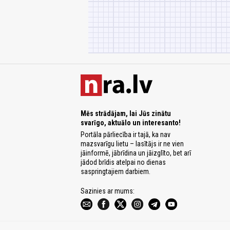
Mēs strādājam, lai Jūs zinātu
svarīgo, aktuālo un interesanto!
Portāla pārliecība ir tajā, ka nav
mazsvarīgu lietu – lasītājs ir ne vien
jāinformē, jābrīdina un jāizglīto, bet arī
jādod brīdis atelpai no dienas
saspringtajiem darbiem.
Sazinies ar mums: