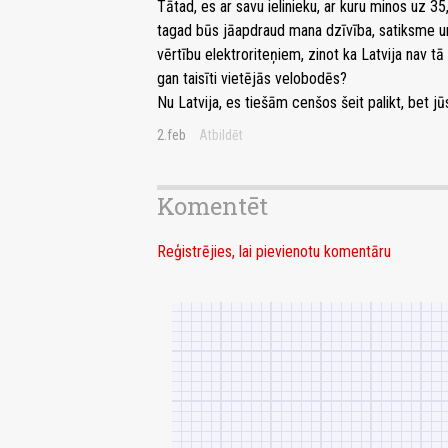
Tātad, es ar savu ielinieku, ar kuru minos uz 35
tagad būs jāapdraud mana dzīvība, satiksme u
vērtību elektroriteņiem, zinot ka Latvija nav tā
gan taisīti vietējās velobodēs?
Nu Latvija, es tiešām cenšos šeit palikt, bet 
2.feb
Atbildēt
Komentēt
Reģistrējies, lai pievienotu komentāru