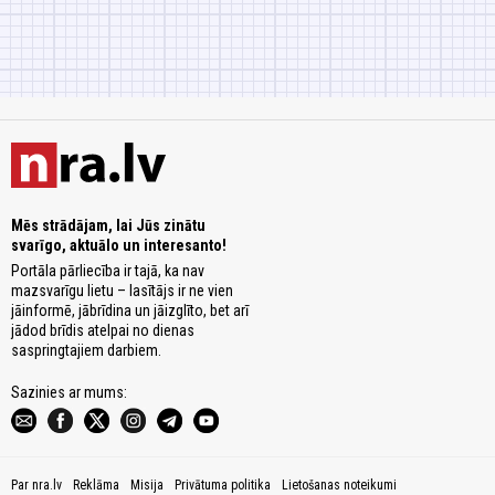
Mēs strādājam, lai Jūs zinātu
svarīgo, aktuālo un interesanto!
Portāla pārliecība ir tajā, ka nav
mazsvarīgu lietu – lasītājs ir ne vien
jāinformē, jābrīdina un jāizglīto, bet arī
jādod brīdis atelpai no dienas
saspringtajiem darbiem.
Sazinies ar mums:
Par nra.lv
Reklāma
Misija
Privātuma politika
Lietošanas noteikumi