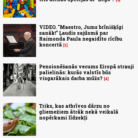
VIDEO. "Maestro, Jums brīnišķīgi
sanāk!" Ļaudis sajūsmā par
Raimonda Paula negaidīto rīcību
koncertā
1
Pensionēšanās vecums Eiropā strauji
palielinās: kurās valstīs būs
visgarākais darba mūžs?
4
Triks, kas atbrīvos dārzu no
gliemežiem ātrāk nekā veikalā
nopērkami līdzekļi