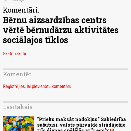
Komentāri:
Bērnu aizsardzības centrs
vērtē bērnudārzu aktivitātes
sociālajos tīklos
Skatīt rakstu
Komentēt
Reģistrējies, lai pievienotu komentāru
Lasītākais
"Prieks maksāt nodokļus." Sabiedrība
sašutusi: valsts pārvaldē strādājošie
trīs dienas spēlējās ar "Lego"?
3