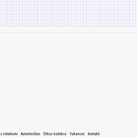
as noteikumi
Autortiesības
Ētikas kodekss
Vakances
Kontakti