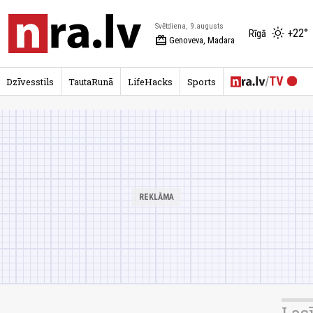
Svētdiena, 9.augusts
+22°
Rīgā
redeem
Genoveva, Madara
Dzīvesstils
TautaRunā
LifeHacks
Sports