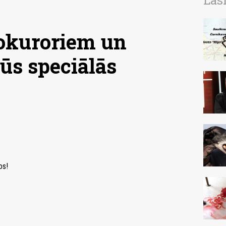
Las
rokuroriem un
ūs speciālās
os!