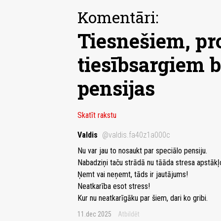
Komentāri:
Tiesnešiem, p
tiesībsargiem b
pensijas
Skatīt rakstu
Valdis
@valdis.fa40z1a000c
Nu var jau to nosaukt par speciālo pensiju.
Nabadziņi taču strādā nu tāāda stresa apstākļ
Ņemt vai neņemt, tāds ir jautājums!
Neatkarība esot stress!
Kur nu neatkarīgāku par šiem, dari ko gribi.
11.dec 2025
Atbildēt