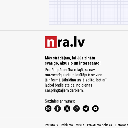
Mēs strādājam, lai Jūs zinātu
svarīgo, aktuālo un interesanto!
Portāla pārliecība ir tajā, ka nav
mazsvarīgu lietu – lasītājs ir ne vien
jāinformē, jābrīdina un jāizglīto, bet arī
jādod brīdis atelpai no dienas
saspringtajiem darbiem.
Sazinies ar mums:
Par nra.lv
Reklāma
Misija
Privātuma politika
Lietošan