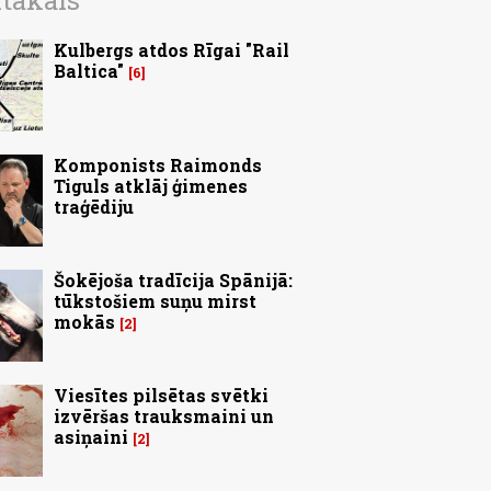
ītākais
Kulbergs atdos Rīgai "Rail
Baltica"
6
Komponists Raimonds
Tiguls atklāj ģimenes
traģēdiju
Šokējoša tradīcija Spānijā:
tūkstošiem suņu mirst
mokās
2
Viesītes pilsētas svētki
izvēršas trauksmaini un
asiņaini
2